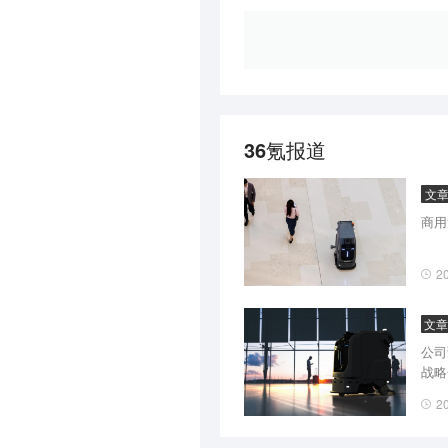
36氪报道
文
商用
2
文章
公司
战略
2