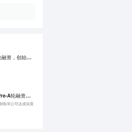
36氪首发丨商清机器人公司丨「汤恩智能」获数千万元A轮融资，创始人毕业于中科大少年班
36氪广东首发丨「汤恩科技」连续完成数千万元天使轮和Pre-A轮融资，由碧桂园创投领投、创想未来资本联合投资
州朗电等公司达成深度