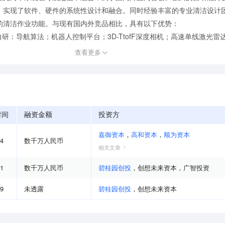
，实现了软件、硬件的系统性设计和融合。同时经验丰富的专业清洁设计
的清洁作业功能。与现有国内外竞品相比，具有以下优势：
研：导航算法；机器人控制平台；3D-TtofF深度相机；高速单线激光雷达
查看更多
时间
融资金额
投资方
嘉御资本
，
高和资本
，
顺为资本
04
数千万人民币
相关文章
01
数千万人民币
碧桂园创投
，
创想未来资本
，
广智投资
09
未透露
碧桂园创投
，
创想未来资本