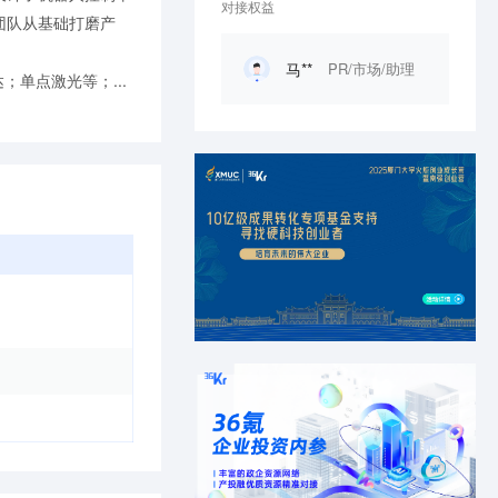
对接权益
团队从基础打磨产
马**
PR/市场/助理
；单点激光等；...