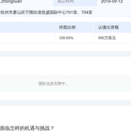
,zhongxuan
2019-09-12
成立时间
杭州市萧山区宁围街道悦盛国际中心701室、704室
持股比例
认缴出资额
100.00%
900万美元
团队信息完善中...
商面临怎样的机遇与挑战？