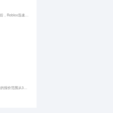
在新一轮AI热潮中风头无两的OpenAI，或许只有上一轮元宇宙浪潮下的Roblox可以比拟。而元宇宙退潮之后，Roblox迅速跌下神坛，OpenAI的命运又将随着AI大模型走向何方？
用户生成视频的方式变得更加多元，可以文生视频、图生视频、视频生视频。在不同参数设置下，每100帧的报价范围从3美分到18美分不等。