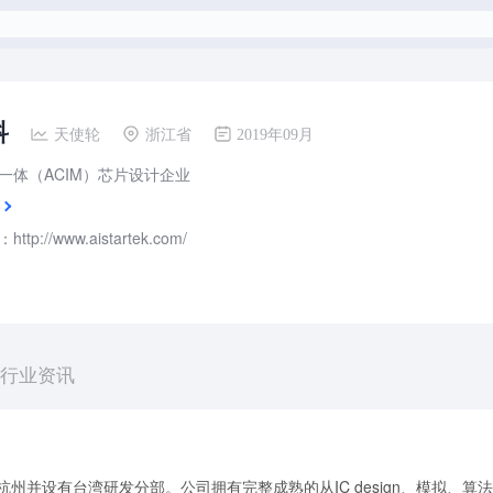
科
天使轮
浙江省
2019年09月
一体（ACIM）芯片设计企业
tp://www.aistartek.com/
行业资讯
杭州并设有台湾研发分部。公司拥有完整成熟的从IC design、模拟、算