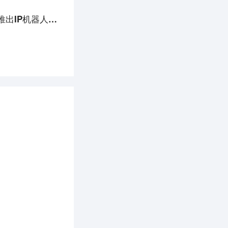
「乐森机器人」完成红杉资本中国基金领投的B轮融资，推出IP机器人产品