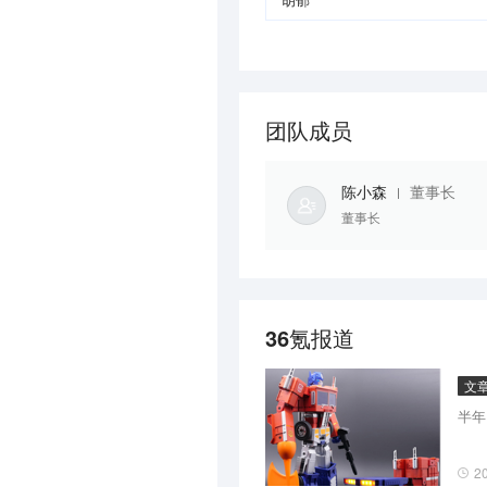
胡郁
团队成员
陈小森
董事长
董事长
36氪报道
文
半年
2