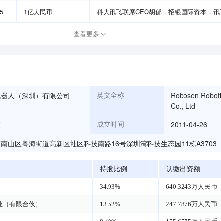
05
1亿人民币
科大讯飞联席CEO胡郁
，
招银国际资本
，
讯
查看更多
机器人（深圳）有限公司
Robosen Roboti
英文全称
Co., Ltd
森
2011-04-26
成立时间
南山区粤海街道高新区社区科技南路16号深圳湾科技生态园11栋A3703
持股比例
认缴出资额
34.93%
640.3243万人民币
业（有限合伙）
13.52%
247.7876万人民币