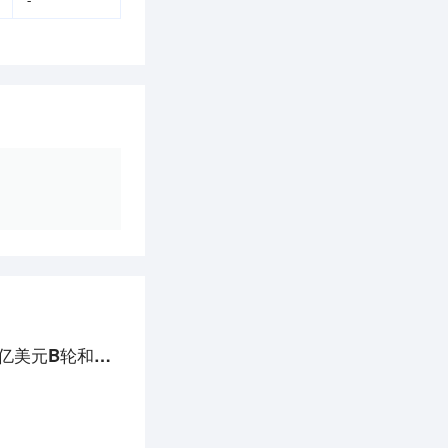
-
36氪广东首发｜消费级机器人品牌「ROBOSEN」完成近亿美元B轮和B+轮融资