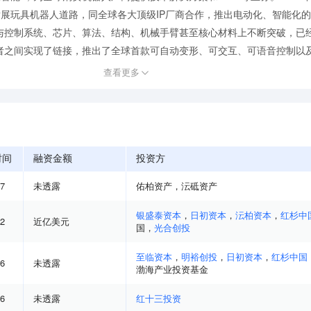
开始发展玩具机器人道路，同全球各大顶级IP厂商合作，推出电动化、智能化
与控制系统、芯片、算法、结构、机械手臂甚至核心材料上不断突破，已
之间实现了链接，推出了全球首款可自动变形、可交互、可语音控制以及可
查看更多
时间
融资金额
投资方
07
未透露
佑柏资产
，
沄砥资产
银盛泰资本
，
日初资本
，
沄柏资本
，
红杉中
12
近亿美元
国
，
光合创投
至临资本
，
明裕创投
，
日初资本
，
红杉中国
06
未透露
渤海产业投资基金
06
未透露
红十三投资