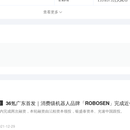
8.49%
155.6575万人民币
查看更多
章
内完成两次融资，本轮融资由沄柏资本领投，银盛泰资本、光速中国跟投。
021-12-29