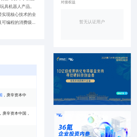
对接权益
的玩具机器人产品。
经实现核心技术的全
暂无认证用户
编程的消费级...
国
，
庚辛资本中
，
庚辛资本中国
，