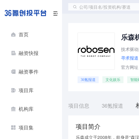
公司/项目名/投资机构/赛道
首页
乐森
技术驱动
融资快报
寻求报道
官方网址：ht
融资事件
36氪报道
文化娱乐
智能
项目库
项目信息
36氪报道
机构库
项目简介
项目集
乐森成立于2008年，前身是“森