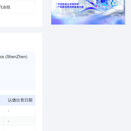
飞创投
cs (ShenZhen)
认缴出资日期
-
-