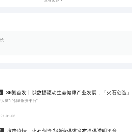
长
章
业大脑”+“创新服务平台”
021-01-06
抗击疫情，火石创造为物资供求发布提供透明平台
章