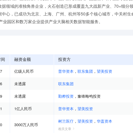
据领域的准独角兽企业，火石创造已形成覆盖九大战新产业、70+细分领
据中心，已成功为北京、上海、广州、杭州等50多个核心城市，中关村生
+产业园区和数万家企业提供产业大脑相关数据智能服务。
时间
融资金额
投资方
07
亿级人民币
普华资本
，
联东集团
，
望美投资
06
未透露
联东集团
09
未透露
勤桦投资
，
豫锋晦鸣投资
01
1亿人民币
普华资本
，
望美投资
树兰医疗
，
望美投资
，
华盖资本
10
3000万人民币
相关文章