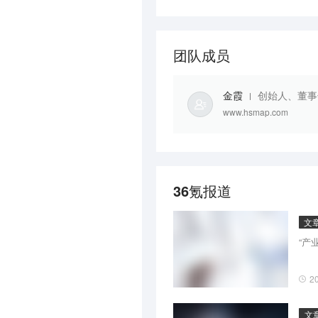
团队成员
金霞
创始人、董事
www.hsmap.com
36氪报道
文
“产
2
文