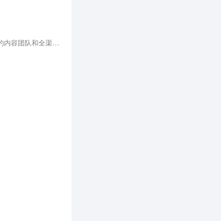
36氪具备多样化的服务内容、行内领先的洞察力、多圈层信赖的媒体基因、丰富的社群资源、庞大且专业的内容团队和全渠道覆盖的影响力，覆盖不同领域企业全生命周期的商业服务需求。通过36氪个人用户和企业客户的调研发现，个人用户及企业客户均给予36氪超高的满意度，并且将36氪视为第一选择，未来继续使用36氪服务的意愿强烈。36氪将持续以多元的服务体系助力新经济稳健、可持续地发展。