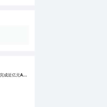
36氪首发丨以数据驱动生命健康产业发展，「火石创造」完成近亿元A轮融资