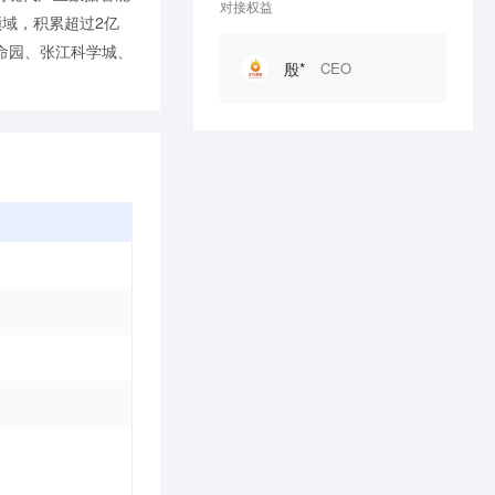
对接权益
域，积累超过2亿
命园、张江科学城、
殷*
CEO