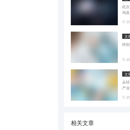
此次
询及
2
文
特别
2
文
从经
产业
2
相关文章