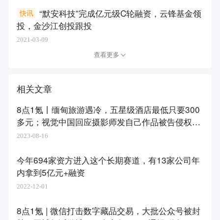
“默安科技”完成亿元级C轮融资，云锋基金领
快讯
投，金沙江创投跟投
2021-03-09
查看更多
相关文章
8点1氪丨​缅甸旅游遇冷，五星级酒店最低只要300
多元；视觉中国回应摄影师发自己作品被告侵权；
腾讯表示微信视频美颜效果双方一致
2023-08-16
今年694家资方进入这个长期赛道，有13家公司年
内拿到5亿元+融资
2022-12-01
8点1氪 | 微信打击数字藏品交易，大批公众号被封