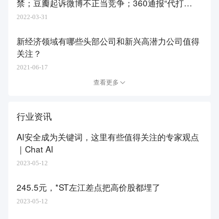
禁；豆瓣起诉微博不正当竞争；​360通报“代打
卡”员工处理
2022-03-31
新经济领域有哪些头部公司和新兴高潜力公司值得
关注？
2021-06-17
查看更多
行业资讯
AI安全成为关键词，这里有些值得关注的专家观点
｜Chat AI
2023-05-12
245.5元，*ST左江差点把高价股都埋了
2023-05-12