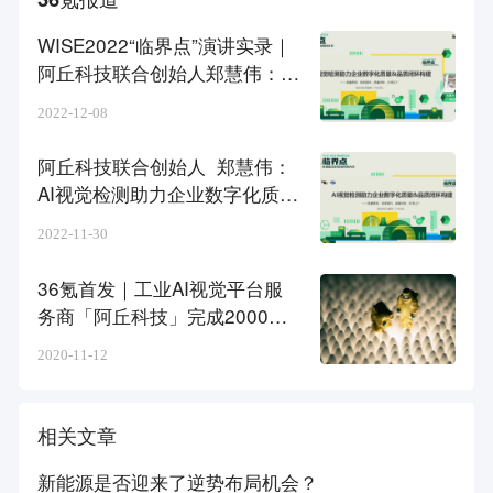
WISE2022“临界点”演讲实录｜
阿丘科技联合创始人郑慧伟：AI
视觉检测助力企业数字化质量&
2022-12-08
品质闭环构建
阿丘科技联合创始人 郑慧伟：
AI视觉检测助力企业数字化质量
和品质闭环的构建｜ WISE202
2022-11-30
2未来能源创投新风向大会
36氪首发｜工业AI视觉平台服
务商「阿丘科技」完成2000万
美元B轮融资，襄禾资本领投
2020-11-12
相关文章
新能源是否迎来了逆势布局机会？