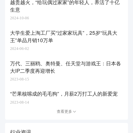
越贵越火，“给玩偶过家家”的年轻人，养活了十亿
生意
2024-10-06
大学生爱上淘工厂买“过家家玩具”，25岁“玩具大
王”单品月销10万单
2024-06-02
万代、三丽鸥、奥特曼、任天堂与游戏王：日本各
大IP二季度再迎增长
2023-08-15
“芒果核嗦成的毛毛狗”，月薪2万打工人的新爱宠
2023-08-14
查看更多
行业资讯