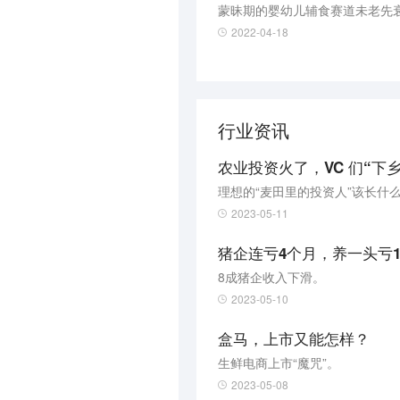
蒙昧期的婴幼儿辅食赛道未老先
2022-04-18
行业资讯
农业投资火了，VC 们“下
理想的“麦田里的投资人”该长什
2023-05-11
猪企连亏4个月，养一头亏1
8成猪企收入下滑。
2023-05-10
盒马，上市又能怎样？
生鲜电商上市“魔咒”。
2023-05-08