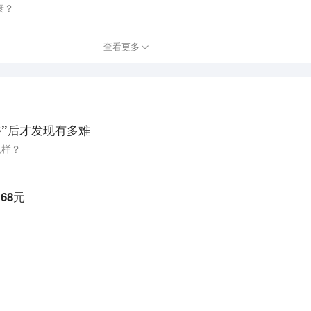
衰？
查看更多
乡”后才发现有多难
么样？
68元