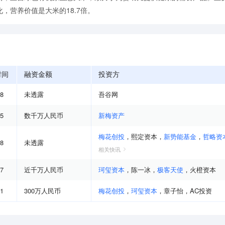
，营养价值是大米的18.7倍。
时间
融资金额
投资方
08
未透露
吾谷网
05
数千万人民币
新梅资产
梅花创投
，
熙定资本
，
新势能基金
，
哲略资
08
未透露
相关快讯
07
近千万人民币
珂玺资本
，
陈一冰
，
极客天使
，
火橙资本
01
300万人民币
梅花创投
，
珂玺资本
，
章子怡
，
AC投资