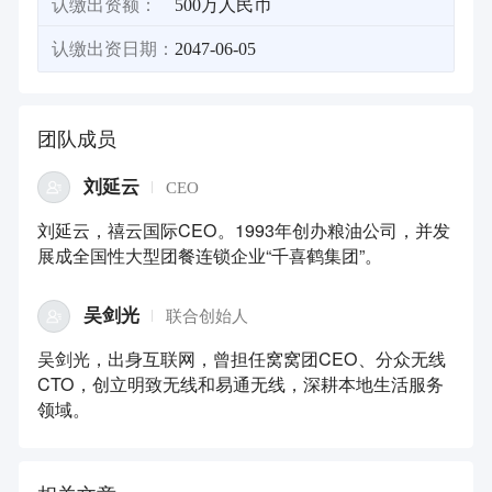
认缴出资额：
500万人民币
认缴出资日期：
2047-06-05
团队成员
刘延云
CEO
刘延云，禧云国际CEO。1993年创办粮油公司，并发
展成全国性大型团餐连锁企业“千喜鹤集团”。
吴剑光
联合创始人
吴剑光，出身互联网，曾担任窝窝团CEO、分众无线
CTO，创立明致无线和易通无线，深耕本地生活服务
领域。