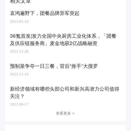
相关文章
哀鸿遍野下，团餐品牌异军突起
2023-01-19
36氪首发|发力全国中央厨房工业化体系，「团餐
及供应链服务商」麦金地获2亿战略融资
2022-11-28
预制菜争夺一日三餐，背后“推手”大搜罗
2022-11-10
新经济领域有哪些头部公司和新兴高潜力公司值得
关注？
2021-06-17
查看更多