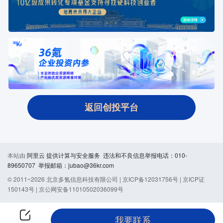
返回创投平台
本站由
阿里云
提供计算与安全服务 违法和不良信息举报电话：010-
89650707 举报邮箱：jubao@36kr.com
© 2011~
2026
北京多氪信息科技有限公司 |
京ICP备12031756号
|
京ICP证
150143号
|
京公网安备11010502036099号
我要联系