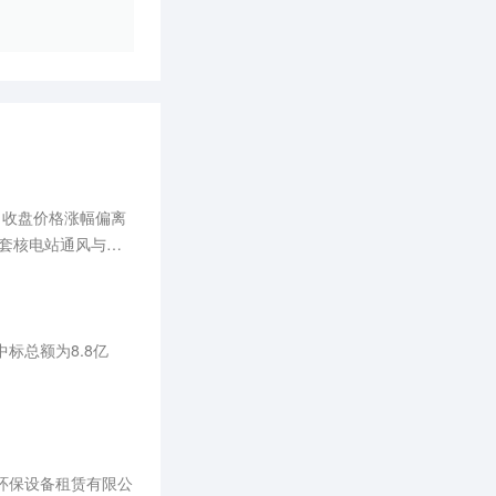
日收盘价格涨幅偏离
配套核电站通风与空
影响。
标总额为8.8亿
环保设备租赁有限公