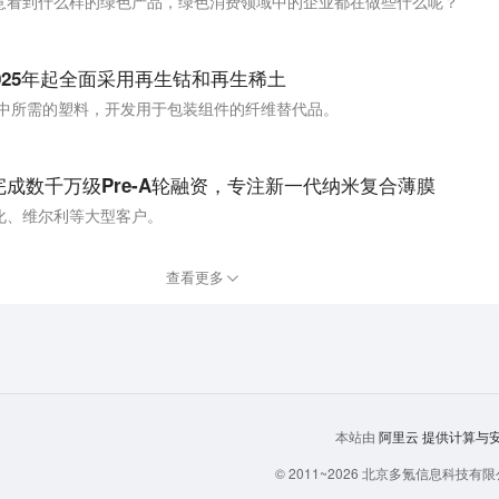
意看到什么样的绿色产品，绿色消费领域中的企业都在做些什么呢？
025年起全面采用再生钴和再生稀土
装中所需的塑料，开发用于包装组件的纤维替代品。
完成数千万级Pre-A轮融资，专注新一代纳米复合薄膜
化、维尔利等大型客户。
查看更多
阿里云
提供计算与安全
本站由
© 2011~
2026
北京多氪信息科技有限公