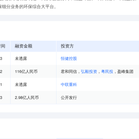
保细分业务的环保综合大平台。
时间
融资金额
投资方
03
未透露
恒健控股
12
116亿人民币
君和同信
，
弘毅投资
，
粤民投
，
盈峰集团
11
未透露
中联重科
03
2.98亿人民币
公开发行