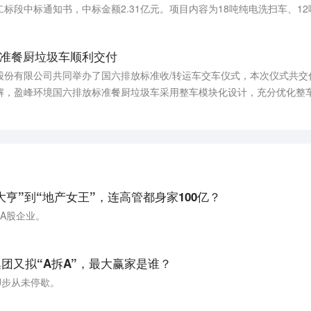
标段中标通知书，中标金额2.31亿元。项目内容为18吨纯电洗扫车、12
240辆。
准餐厨垃圾车顺利交付
股份有限公司共同举办了国六排放标准收/转运车交车仪式，本次仪式共交
解，盈峰环境国六排放标准餐厨垃圾车采用整车模块化设计，充分优化整
，密闭式车厢设计搭配插销式锁紧机构与特质加强型硅胶条密封机构可有
题，避免二次污染。（证券时报）
亨”到“地产女王”，连高管都身家100亿？
A股企业。
集团又拟“A拆A”，最大赢家是谁？
脚步从未停歇。