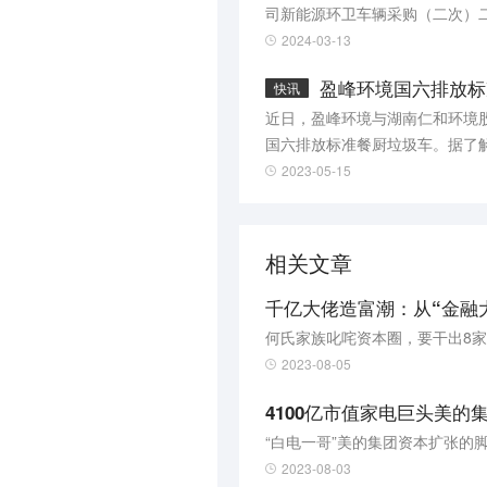
司新能源环卫车辆采购（二次）二
吨纯电清洗车、18吨电动抑尘车共
2024-03-13
盈峰环境国六排放标
快讯
近日，盈峰环境与湖南仁和环境
国六排放标准餐厨垃圾车。据了
用于城乡街道等多种场所；此外
2023-05-15
过程中污水滴漏、气味蔓延等难
相关文章
千亿大佬造富潮：从“金融大
何氏家族叱咤资本圈，要干出8家
2023-08-05
4100亿市值家电巨头美的
“白电一哥”美的集团资本扩张的
2023-08-03