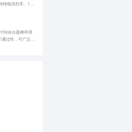
吨纯电洗扫车、18
付30余台盈峰环境
车通过性，可广泛应
效解决餐厨垃圾运输