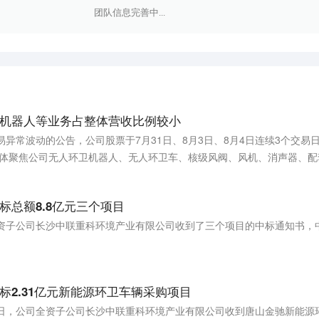
团队信息完善中...
机器人等业务占整体营收比例较小
易异常波动的公告，公司股票于7月31日、8月3日、8月4日连续3个交易
家媒体聚焦公司无人环卫机器人、无人环卫车、核级风阀、风机、消声器、
实现营收占公司整体营收比例较小，现阶段不会对公司经营业绩产生重大
标总额8.8亿元三个项目
资子公司长沙中联重科环境产业有限公司收到了三个项目的中标通知书，中
标2.31亿元新能源环卫车辆采购项目
近日，公司全资子公司长沙中联重科环境产业有限公司收到唐山金驰新能源