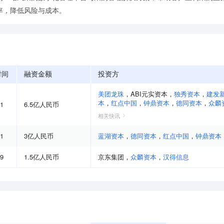
率，降低风险与成本。
时间
融资金额
投资方
美团龙珠
，
ABI元实资本
，
独秀资本
，
建发
本
，
红点中国
，
钟鼎资本
，
德同资本
，
众麟
11
6.5亿人民币
相关快讯
11
3亿人民币
蓝湖资本
，
德同资本
，
红点中国
，
钟鼎资本
09
1.5亿人民币
京东集团
，
众麟资本
，
汉得信息