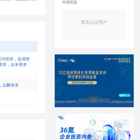
对接权益
暂无认证用户
新兴投资
，
蓝湖资
资本
，
众米资本
，
众麟资本