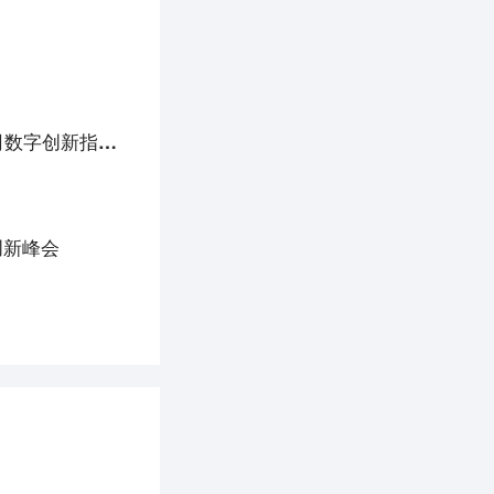
“东数西算”工程正式启动；中车株洲所应用“中望3D” 帮助企业数字化升级 | 36氪大公司数字创新指南0221
创新峰会