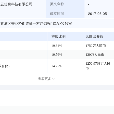
甄云信息科技有限公司
-
英文全称
2017-06-05
成立时间
青浦区香花桥街道郏一村7号3幢1层A区046室
持股比例
认缴出资额
19.84%
1750万人民币
19.76%
120万人民币
1256.9768万人民
限合伙）
14.25%
币
查看更多