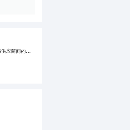
打造采购全场景SaaS应用，「甄云科技」希望促进企业与供应商间的高效协同