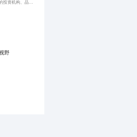
9月16日，36氪将在广西南宁第20届中国—东盟博览会举办「2023年跨境出海论坛」，邀请多家关注出海的投资机构、品牌方及服务商高管共聚现场，捕捉未来趋势，分享掘金新机遇。
大视野