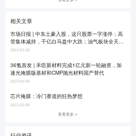
相关文章
市场日报 | 中东土豪入股，这只股票一字涨停；高
管集体减持，千亿白马盘中大跌；油气板块全天强
势，ChatGPT概念大幅回调
2023-03-28
36氪首发 | 禾臣新材料完成1亿元新一轮融资，加
速光掩膜版基材和CMP抛光材料国产替代
2023-01-06
芯片掩膜：冷门赛道的狂热梦想
2022-02-09
查看更多
行业资讯