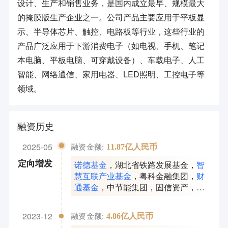
设计、生产和销售业务，是国内成立最早、规模最大
的掩膜版生产企业之一。公司产品主要应用于平板显
示、半导体芯片、触控、电路板等行业，这些行业的
产品广泛应用于下游消费电子（如电视、手机、笔记
本电脑、平板电脑、可穿戴设备）、车载电子、人工
智能、网络通信、家用电器、LED照明、工控电子等
领域。
融资历史
2025-05
11.87亿人民币
融资金额:
诺德基金
，
湖北省铁路发展基金
，
智
定向增发
慧互联产业基金
，
粤科金融集团
，
财
通基金
，
中节能集团
，
固信资产
，
华
安资管
，
轻盐创投
，
陕西金资
，
蓝海
国投
，
东方嘉富
，
马鞍山工投
，
鹿秀
2023-12
4.86亿人民币
融资金额:
投资
，
个人投资者