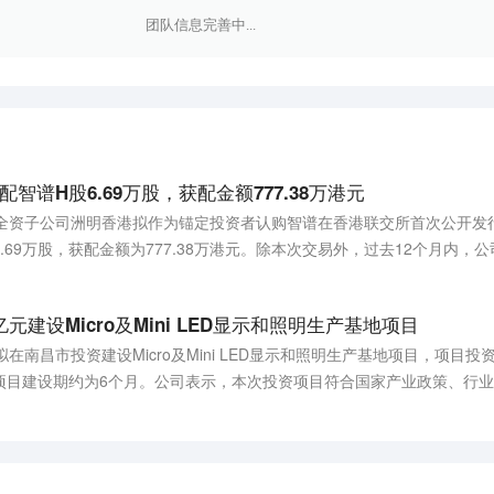
团队信息完善中...
智谱H股6.69万股，获配金额777.38万港元
司全资子公司洲明香港拟作为锚定投资者认购智谱在香港联交所首次公开发
69万股，获配金额为777.38万港元。除本次交易外，过去12个月内，
科技有限公司，其中公司以自有资金出资2500万元，持股50%。
元建设Micro及Mini LED显示和照明生产基地项目
在南昌市投资建设Micro及Mini LED显示和照明生产基地项目，项目投
项目建设期约为6个月。公司表示，本次投资项目符合国家产业政策、行
生产能力，对公司整体业务发展产生积极影响。但同时也存在资金到位不