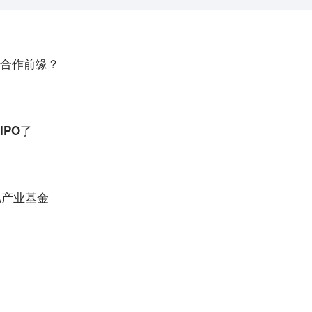
合作前缘？
PO了
亿产业基金