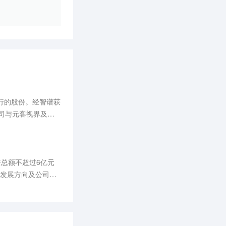
行的股份。经智谱获
公司与元客视界及智
资总额不超过6亿元
业发展方向及公司未
确定性、市场变化等