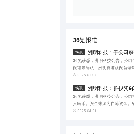
36氪报道
洲明科技：子公司获配
快讯
36氪获悉，洲明科技公告，公
配结果确认，洲明香港获配智谱6.
谱成立合资公司深圳市智显机器人
2026-01-07
洲明科技：拟投资6亿
快讯
36氪获悉，洲明科技公告，公司拟
人民币。资金来源为自筹资金。
来发展规划，将提升公司研发和
2025-04-21
风险。