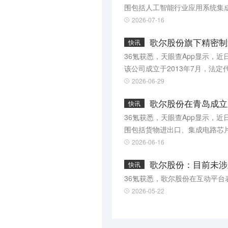
围包括人工智能行业应用系统集
2026-07-16
歌尔股份旗下精密制造
快讯
36氪获悉，天眼查App显示，近
该公司成立于2013年7月，法
份、香港歌尔泰克有限公司共同
2026-06-29
歌尔股份在青岛成立
快讯
36氪获悉，天眼查App显示，
围包括货物进出口、集成电路芯
息显示，该公司由歌尔股份旗下
2026-06-16
歌尔股份：目前未涉
快讯
36氪获悉，歌尔股份在互动平
2026-05-22