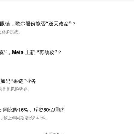
I眼镜，歌尔股份能否“逆天改命”？
之路多挑战。
”，Meta 上新 “再助攻”？
加码“果链”业务
合作但风险犹存。
：同比降16%，斥资50亿理财
亿，较上年同期增长2.41%。