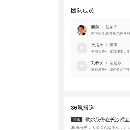
团队成员
姜滨
创始人
姜滨先生:现任歌尔声学股
王涌天
董事
王涌天先生:北京理工大学
刘春发
副总裁
刘春发先生:现任歌尔声学
36氪报道
歌尔股份在长沙成立
快讯
36氪获悉，天眼查App显示，