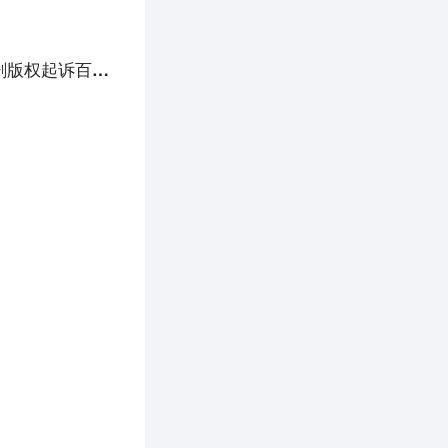
氪星晚报 | 腾讯跌出全球市值TOP 10科技公司；滴滴称从未有收购ofo意向；搜狐因网剧版权起诉百度、今日头条