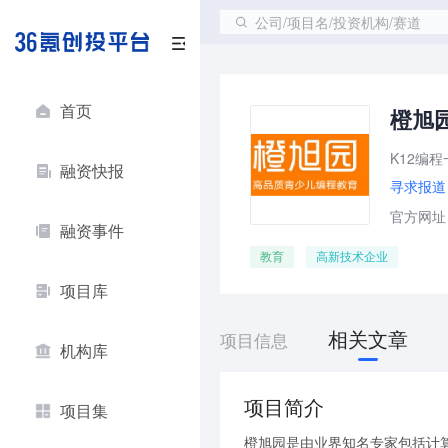
公司/项目名/投资机构/赛道
首页
橙旭
K12编
融资快报
寻求报道
官方网址：ht
融资事件
教育
高新技术企业
项目库
相关文章
项目信息
机构库
项目简介
项目集
橙旭园是由业界知名专家包括计算