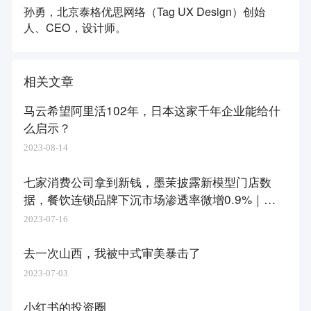
孙勇，北京泰格优思网络（Tag UX Design）创始
人、CEO，设计师。
相关文章
马云希望阿里活102年，日本这家千年企业能给什
么启示？
2023-08-14
七家消费公司拿到新钱，墨茉披露新模型门店数
据，餐饮连锁品牌下沉市场渗透率微增0.9%｜创
投大视野
2023-07-16
去一次山西，我被中式审美暴击了
2023-07-03
小红书的投资圈