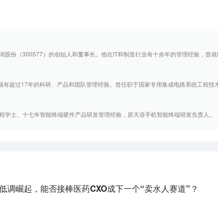
股份（300577）的创始人和董事长。他在IT和制造行业有十余年的管理经验，曾就职于
领域有超过17年的科研、产品和团队管理经验。曾任职于国家专用集成电路系统工程技术研
程学士。十七年智能终端硬件产品研发管理经验，原天语手机智能终端研发负责人。
MO低调崛起，能否接棒医药CXO成下一个“卖水人赛道”？