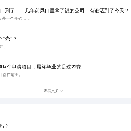
间窗口到了——几年前风口里拿了钱的公司，有谁活到了今天？
只是一个开始……
个“壳”？
钟。
1700+个申请项目，最终毕业的是这22家
目都在这里。
查看更多
x吗？