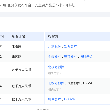
VR影像分享发布平台，其主要产品是小米VR眼镜。
时间
融资金额
投资方
12
未透露
开润股份
，
宏商资本
02
未透露
至临资本
，
熊猫资本
，
博时基金
北极光创投
11
数千万人民币
相关文章
北极光创投
，
信辉创投
，
StarVC
04
数千万人民币
相关文章
11
数千万人民币
德同资本
，
UCCVR