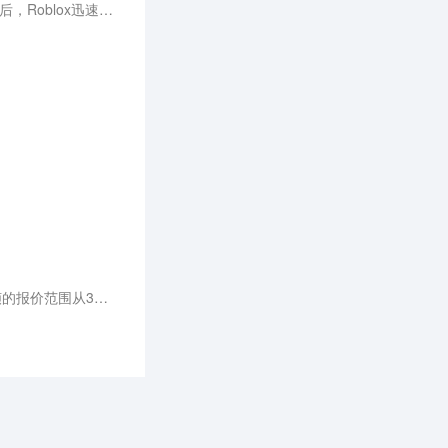
在新一轮AI热潮中风头无两的OpenAI，或许只有上一轮元宇宙浪潮下的Roblox可以比拟。而元宇宙退潮之后，Roblox迅速跌下神坛，OpenAI的命运又将随着AI大模型走向何方？
用户生成视频的方式变得更加多元，可以文生视频、图生视频、视频生视频。在不同参数设置下，每100帧的报价范围从3美分到18美分不等。