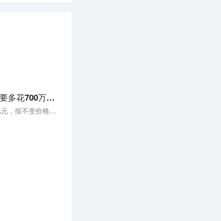
8点1氪丨31省份上半年GDP全部出炉：15省份增速跑赢全国；恒大以房抵债，供应商还要多花700万元；推特在苹果商店更名为X
全国31个省区市上半年的GDP数据已经全部出炉，据国家统计局初步核算，上半年国内生产总值593034亿元，按不变价格计算，同比增长5.5%，比一季度加快1.0个百分点。