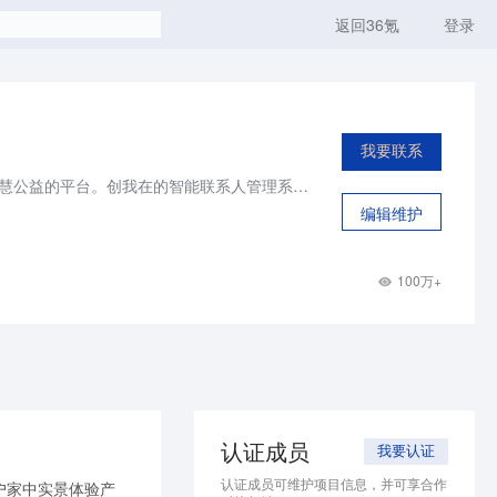
返回36氪
登录
我要联系
创我在是一个专注于服务非盈利机构，通过移动互联的智能管理系统，实现免费智慧公益的平台。创我在的智能联系人管理系统，整合了表单、邮件、短信等多种功能，能把活动的参与者和捐款人沉淀下来，帮助公益组织找到自己的核心支持者和捐款人，完成整个移动管理。
编辑维护
100万+
认证成员
我要认证
认证成员可维护项目信息，并可享合作
户家中实景体验产