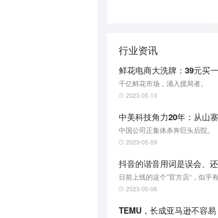
行业资讯
鲜花电商大洗牌：39元买一
千亿鲜花市场，涌入搅局者。
2023-05-13
中美科技角力20年：从山
中国公司正集体杀奔巨头后院。
2023-05-09
抖音的谐音用词是误会、还
日前上线的这个”官方店“，似乎
2023-05-06
TEMU，长成亚马逊不容易