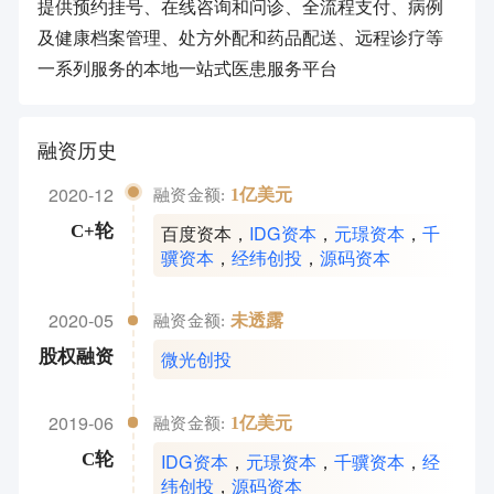
提供预约挂号、在线咨询和问诊、全流程支付、病例
及健康档案管理、处方外配和药品配送、远程诊疗等
一系列服务的本地一站式医患服务平台
融资历史
2020-12
1亿美元
融资金额:
百度资本
，
IDG资本
，
元璟资本
，
千
C+轮
骥资本
，
经纬创投
，
源码资本
2020-05
未透露
融资金额:
微光创投
股权融资
2019-06
1亿美元
融资金额:
IDG资本
，
元璟资本
，
千骥资本
，
经
C轮
纬创投
，
源码资本