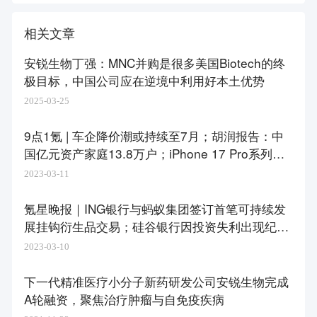
相关文章
安锐生物丁强：MNC并购是很多美国Biotech的终
极目标，中国公司应在逆境中利用好本土优势
2025-03-25
9点1氪 | 车企降价潮或持续至7月；胡润报告：中
国亿元资产家庭13.8万户；iPhone 17 Pro系列才
会有屏下Face ID
2023-03-11
氪星晚报｜ING银行与蚂蚁集团签订首笔可持续发
展挂钩衍生品交易；硅谷银行因投资失利出现纪录
跌幅，引发美国银行业股大跌；微软高管透露将于
2023-03-10
下周推出GPT-4，为包含视频的多模态模型
下一代精准医疗小分子新药研发公司安锐生物完成
A轮融资，聚焦治疗肿瘤与自免疫疾病