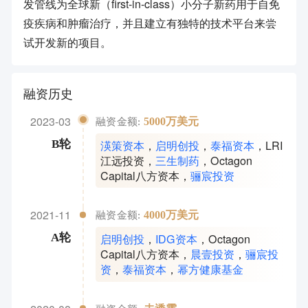
发管线为全球新（first-in-class）小分子新药用于自免
疫疾病和肿瘤治疗，并且建立有独特的技术平台来尝
试开发新的项目。
融资历史
2023-03
5000万美元
融资金额:
渶策资本
，
启明创投
，
泰福资本
，
LRI
B轮
江远投资
，
三生制药
，
Octagon
Capital八方资本
，
骊宸投资
2021-11
4000万美元
融资金额:
启明创投
，
IDG资本
，
Octagon
A轮
Capital八方资本
，
晨壹投资
，
骊宸投
资
，
泰福资本
，
幂方健康基金