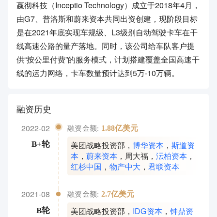
嬴彻科技（Inceptio Technology）成立于2018年4月，
由G7、普洛斯和蔚来资本共同出资创建，现阶段目标
是在2021年底实现车规级、L3级别自动驾驶卡车在干
线高速公路的量产落地。同时，该公司给车队客户提
供“按公里付费”的服务模式，计划搭建覆盖全国高速干
线的运力网络，卡车数量预计达到5万-10万辆。
融资历史
2022-02
1.88亿美元
融资金额:
美团战略投资部
，
博华资本
，
斯道资
B+轮
本
，
蔚来资本
，
周大福
，
沄柏资本
，
红杉中国
，
物产中大
，
君联资本
2021-08
2.7亿美元
融资金额:
美团战略投资部
，
IDG资本
，
钟鼎资
B轮