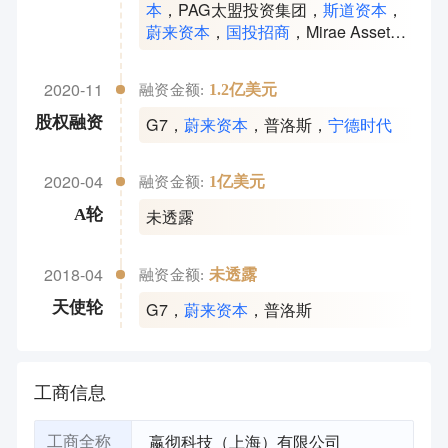
本
，
PAG太盟投资集团
，
斯道资本
，
蔚来资本
，
国投招商
，
Mirae Asset
Financial Group
，
宁德时代
，
博华资
本
，
隐山资本
，
招银国际资本
，
法盛
2020-11
1.2亿美元
融资金额:
资本 FaaS Capital
，
德邦快递
，
京东
物流
G7
，
蔚来资本
，
普洛斯
，
宁德时代
股权融资
2020-04
1亿美元
融资金额:
未透露
A轮
2018-04
未透露
融资金额:
G7
，
蔚来资本
，
普洛斯
天使轮
工商信息
嬴彻科技（上海）有限公司
工商全称