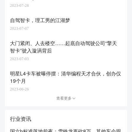
2023-07-28
自驾智卡，理工男的江湖梦
2023-07-07
大门紧闭、人去楼空……起底自动驾驶公司“擎天
智卡”驶入漩涡背后
2023-07-03
明星L4卡车被曝停摆：清华编程天才合伙，创办仅
19个月
2023-06-26
查看更多
行业资讯
国六b标准落地前夜：雪铁龙再砍8万，其他车企跟