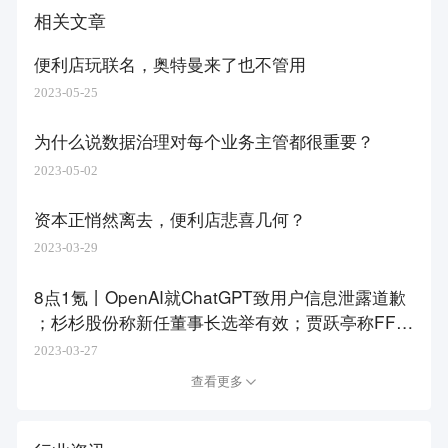
相关文章
便利店玩联名，奥特曼来了也不管用
2023-05-25
为什么说数据治理对每个业务主管都很重要？
2023-05-02
资本正悄然离去，便利店悲喜几何？
2023-03-29
8点1氪丨​OpenAI就ChatGPT致用户信息泄露道歉
；杉杉股份称新任董事长选举有效；贾跃亭称FF首
款旗舰电动车即将开始生产
2023-03-27
查看更多