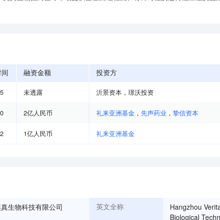
时间
融资金额
投资方
05
未透露
沂景资本
，
璟沃投资
10
2亿人民币
礼来亚洲基金
，
先声药业
，
挚信资本
12
1亿人民币
礼来亚洲基金
奕真生物科技有限公司
Hangzhou Verit
英文全称
Biological Tech