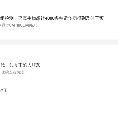
因组检测，奕真生物想让4000多种遗传病得到及时干预
过CAP和CLIA的认证
时代，如今正陷入瓶颈
，医院左右为难。
钟了