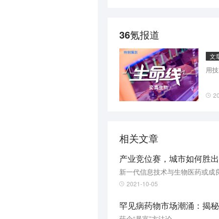
36氪报道
文
用技
2
相关文章
产业竞位赛，城市如何胜出
新一代信息技术与生物医药或成
2021-10-05
罕见病药物市场潮涌：揭秘
药企“暴富”方法论。