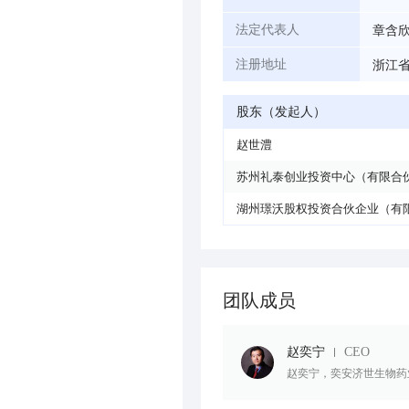
章含
法定代表人
浙江省
注册地址
股东（发起人）
赵世澧
苏州礼泰创业投资中心（有限合
湖州璟沃股权投资合伙企业（有
团队成员
赵奕宁
CEO
赵奕宁，奕安济世生物药