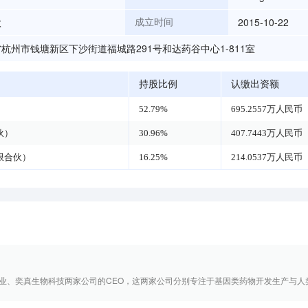
欣
2015-10-22
成立时间
杭州市钱塘新区下沙街道福城路291号和达药谷中心1-811室
持股比例
认缴出资额
52.79%
695.2557万人民币
伙）
30.96%
407.7443万人民币
限合伙）
16.25%
214.0537万人民币
业、奕真生物科技两家公司的CEO，这两家公司分别专注于基因类药物开发生产与人类基