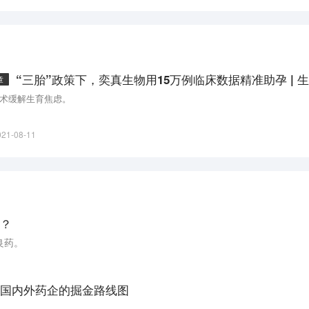
“三胎”政策下，奕真生物用15万例临床数据精准助孕 | 
章
术缓解生育焦虑。
021-08-11
？
良药。
国内外药企的掘金路线图