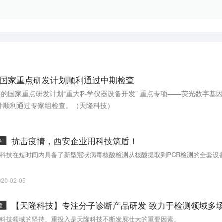
国家重点研发计划顺利通过中期检查
持的国家重点研发计划“重大科学仪器设备开发” 重点专项——荧光数字基
并顺利通过专家组检查。（天隆科技）
抗击疫情，西安企业用科技筑盾！
章
科技在短时间内具备了新型冠状病毒核酸检测从核酸提取到PCR检测的全套设
020-02-05
【天隆科技】专注分子诊断产品研发 致力于检测领域多
章
科技领域的坚持、重投入是天隆科技不断发展壮大的重要因素。