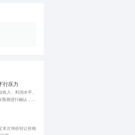
下行压力
业收入、利润水平、
标预测进行确认，相
定下行压力。同时，
下降及业绩波动的风
确定本次询价转让价格