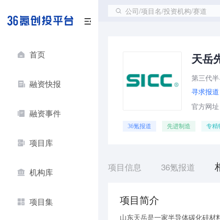
公司/项目名/投资机构/赛道
首页
天岳
第三代半
融资快报
寻求报道
官方网址：ht
融资事件
36氪报道
先进制造
专精
项目库
项目信息
36氪报道
机构库
项目简介
项目集
山东天岳是一家半导体碳化硅材料