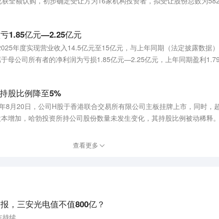
份已获全额认购，初步确定受让方为16家机构投资者，拟受让股份总数为58
亏1.85亿元—2.25亿元
025年度实现营业收入14.5亿元至15亿元，与上年同期（法定披露数据）
年归属于母公司所有者的净利润为亏损1.85亿元—2.25亿元，上年同期盈利1.7
持股比例降至5%
5年8月20日，公司H股于香港联合交易所有限公司主板挂牌上市，同时，超
股本增加，哈勃投资所持公司股份数量未发生变化，其持股比例被动稀释。20
资通过集中竞价交易方式减持公司股份。本次权益变动后，哈勃投资持有公司24
发行H股后股本数量计算），权益变动触及5%刻度 。
查看更多
报，三安光电值不值800亿？
在持续。