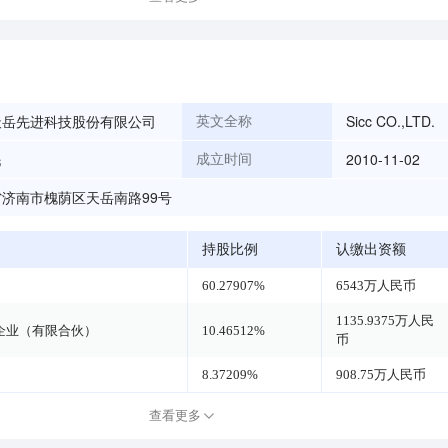
天岳先进科技股份有限公司
Sicc CO.,LTD.
英文全称
民
2010-11-02
成立时间
济南市槐荫区天岳南路99号
持股比例
认缴出资额
60.27907%
6543万人民币
1135.9375万人民
企业（有限合伙）
10.46512%
币
8.37209%
908.75万人民币
查看更多