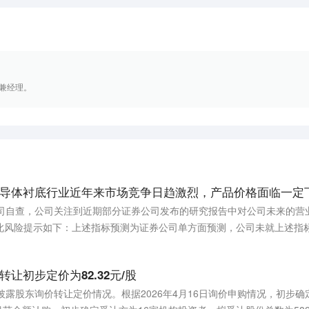
兼经理。
导体衬底行业近年来市场竞争日趋激烈，产品价格面临一定
公司自查，公司关注到近期部分证券公司发布的研究报告中对公司未来的营
此风险提示如下：上述指标预测为证券公司单方面预测，公司未就上述指
所处的碳化硅半导体衬底行业近年来市场竞争日趋激烈，产品价格面临一
未能持续保持技术领先优势并及时跟进市场需求变化，可能面临市场份额
让初步定价为82.32元/股
披露股东询价转让定价情况。根据2026年4月16日询价申购情况，初步