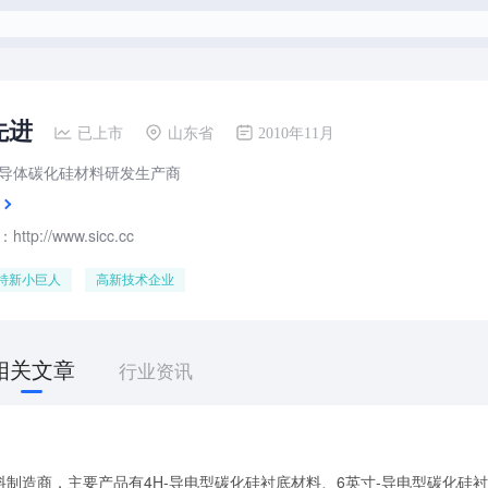
先进
已上市
山东省
2010年11月
导体碳化硅材料研发生产商
tp://www.sicc.cc
特新小巨人
高新技术企业
相关文章
行业资讯
制造商，主要产品有4H-导电型碳化硅衬底材料、6英寸-导电型碳化硅