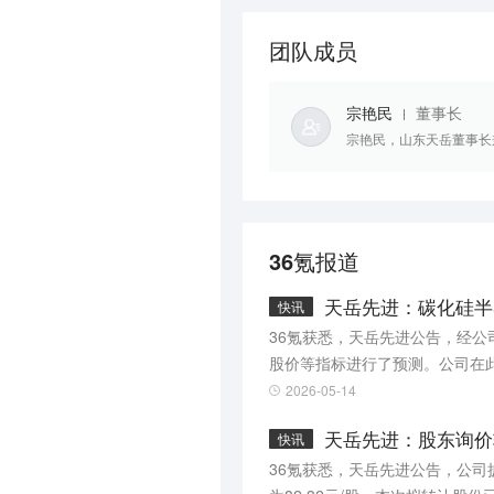
团队成员
宗艳民
董事长
宗艳民，山东天岳董事长
36氪报道
天岳先进：碳化硅半
快讯
36氪获悉，天岳先进公告，经
股价等指标进行了预测。公司在
关信息均以公司公告为准。公司
2026-05-14
行业技术迭代速度加快，若公司
天岳先进：股东询价转
快讯
险。
36氪获悉，天岳先进公告，公司