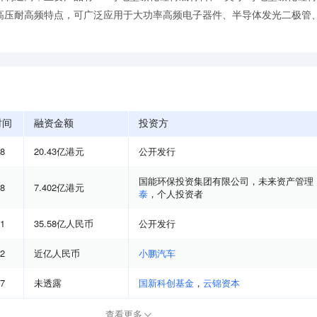
高压耐高频特点，可广泛应用于大功率高频电子器件、半导体发光二极管
时间
融资金额
投资方
08
20.43亿港元
公开发行
国能环保投资集团有限公司
，
未来资产管理
08
7.402亿港元
泰
，
个人投资者
01
35.58亿人民币
公开发行
12
近亿人民币
小鹏汽车
07
未透露
国新科创基金
，
云锦资本
查看更多