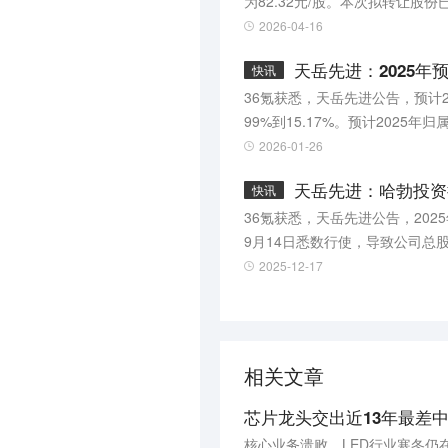
为82.32元/股。本次拟转让股
2026-04-16
天岳先进：2025年预
快讯
36氪获悉，天岳先进公告，预计2
99%到15.17%。预计2025
2026-01-26
天岳先进：哈勃投资
快讯
36氪获悉，天岳先进公告，202
9月14日悉数行使，导致公司总
至2025年12月16日，哈勃投
2025-12-17
公司总股本的5.00%（总股本以
相关文章
芯片龙头交出近13年最差中
核心业务溃败，LED行业寒冬仍