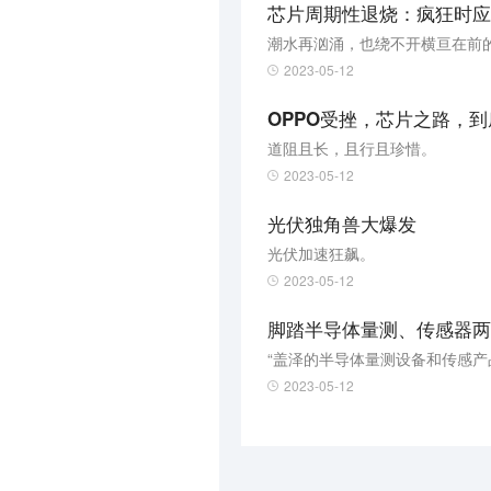
芯片周期性退烧：疯狂时应
潮水再汹涌，也绕不开横亘在前
2023-05-12
OPPO受挫，芯片之路，
道阻且长，且行且珍惜。
2023-05-12
光伏独角兽大爆发
光伏加速狂飙。
2023-05-12
脚踏半导体量测、传感器两大
“盖泽的半导体量测设备和传感
2023-05-12