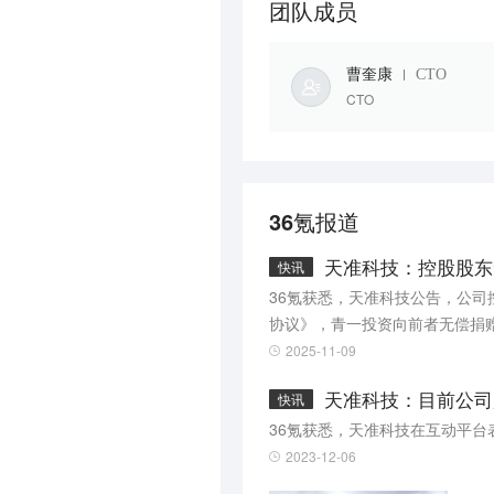
团队成员
曹奎康
CTO
CTO
36氪报道
天准科技：控股股东
快讯
36氪获悉，天准科技公告，公
协议》，青一投资向前者无偿捐赠
捐赠不会导致公司控制权变化，
2025-11-09
天准科技：目前公司
快讯
36氪获悉，天准科技在互动平
2023-12-06