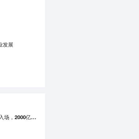
业发展
市场日报丨涨疯了！机器人板块强势控场；CPO概念回暖；电力、旅游双双走低；菜鸟入场，2000亿快递龙头股崩了