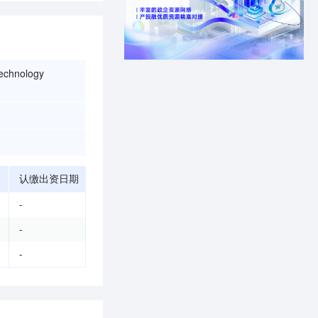
echnology
认缴出资日期
-
-
-