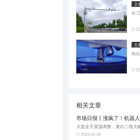
文
从“
2
文
由点
2
相关文章
大盘全天震荡调整，黄白二线大
2023-06-29