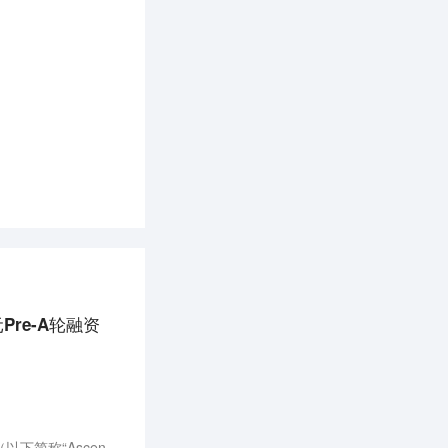
re-A轮融资
凯辉基金旗下全球医疗基金正式宣布完成对英国基因细胞治疗CDMO企业Ascend Gene & Cell Therapies（以下简称“Ascend”）的A轮投资。