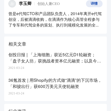
李玉卿
创始人兼CEO
详情
曾是e代驾CTO和产品团队负责人，2014年离开e代驾
创业，后被滴滴收购，在滴滴作为核心高管全程参与
了专⻋和代驾业务的策划、执行到规模化发展的全...
相关文章
创投日报 | 「上海细胞」获近5亿元D1轮融资；
「盘子女人坊」获挑战者资本亿元融资；以及今天
值得关注的早期项目
2021-03-24
36氪首发 | 用Shopify的方式做“滴滴”的下沉市场，
「和骏出行」获600万美元天使轮融资
2021-03-24