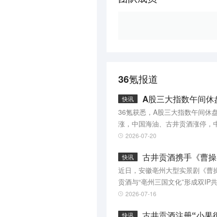
36氪报道
A股三大指数午间休
快讯
36氪获悉，A股三大指数午间休盘
涨，中国海油、古井贡酒涨停，
超15%，国际复材跌超11%。
2026-07-20
古井贡酒携手《曹操
快讯
近日，安徽亳州大型实景剧《曹
贡酒与“亳州三国文化”形成双I
古井贡酒的历史可溯至公元196
2026-07-16
法”认证；2021年，“古井贡酒
古井贡酒注册“小果
快讯
年）及酿造遗址列为全国重点文保单位，活态传承500余年。 在深