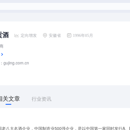
贡酒
定向增发
安徽省
1996年05月
商
ujing.com.cn
相关文章
行业资讯
老八大名酒企业，中国制造业500强企业，是以中国第一家同时发行A、