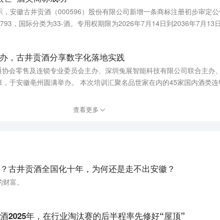
博会，产品进入五大洲30余个国家和地区，并在巴黎、伦敦、柏林设立海
，安徽古井贡酒（000596）股份有限公司新增一条商标注册初步审定
立足
793，国际分类为33-酒。专用权期限为2026年7月14日到2036年7月13
举办，古井贡酒分享数字化落地实践
流通协会零售及连锁专业委员会主办、深圳兔展智能科技有限公司联合主办
汇聚名品世家在内的45家国内酒类连锁企业90余名核心
交流、企业研学的多元形式，赋能酒类零售从业者掌握专业化、可落地的A
酿造车
查看更多
井党建馆，全方位感受头部酒企传统工艺与智能科技融合的发展模式。 古井集团党委
、亳州古井销售董事长闫立军分享企业数字化发展思路。他表示，白酒行
地，打造“让传统更传统，让现代更智能“的1+1生产体系。
？古井贡酒全国化十年，为何还是走不出安徽？
的财富。
酒2025年，在行业淘汰赛的后半程率先修好“屋顶”