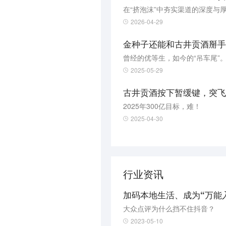
在“挤泡沫”中夯实渠道的深度与
2026-04-29
金种子还能和古井贡酒掰手
曾经的优等生，如今的“吊车尾”
2025-05-29
古井贡酒按下暂缓键，突飞
2025年300亿目标，难！
2025-04-30
行业资讯
加码本地生活、成为“万能
大众点评为什么挡不住抖音？
2023-05-10