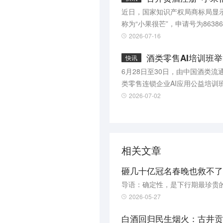
球酒文化巡礼，连续六届携手世
近日，国家知识产权局商标局显示
续以“中国酿”讲述东方美酒故事。 从“一部剧”到“一瓶酒”，从千年古法到世界纪录，古井贡酒正以文化为核、品质为基，
称为“小果很芒”，申请号为86386
亳州，香飘全球。
2026-07-16
酒类零售AI培训班
快讯
6月28日至30日，由中国酒类
类零售连锁企业AI应用公益培训班，于安徽亳州圆满举办。 本次培训
运营骨干，通过实操授课、行业
2026-07-02
类连锁行业加速数字化转型升级。 培训期间，全体参训学员走进古井集团，先后参观了古井健康科技公司、智能化
间、智能轻养社、古井无极酒窖及古
员、古井贡酒股份常务副总经理
期，古井大力推进数字化与AI落
相关文章
砸几十亿冠名春晚也救不了
导语：确定性，是下行期最珍贵
2026-05-27
白酒回归民生烟火：古井贡