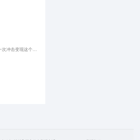
如今，小红书通过在本地生活领域内打造交易闭环推动商业化，与美团、抖音、快手等形成对抗之势，再一次冲击变现这个老大难问题。