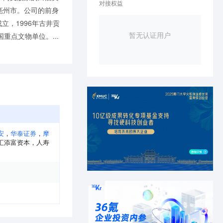
对接权益
亳州市。公司的前身
立，1996年古井贡
暂无认证用户
重点文物单位。...
安
，
华泰证券
，
摩
汇添富资本
，
人寿