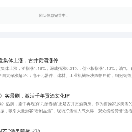
团队信息完善中...
盘集体上涨，古井贡酒涨停
集体上涨，沪指涨1.18%，深成指涨0.21%，创业板指涨1.13%；油气
中国太保涨超5%；电子元器件、建材、工业机械板块跌幅居前，铜冠铜箔
》实景剧，激活千年贡酒文化IP
操》热演，剧中再现的“九酝春酒”正是古井贡酒前身。作为曹操家乡美酒
P共振，吸引大量游客“看剧品酒”，现场打酒铺人气火爆，观众纷纷赞誉“边
年曹操献酒汉献帝，并呈《九酝酒法》，该法2018年获吉尼斯“世界现存
酿造技艺”入选第五批国家级非物质文化遗产代表性名录。此外，明清活态窖池
很芒”酒类商标成功
耕文化的同时，古井贡酒加速国际化：自2014年起开展全