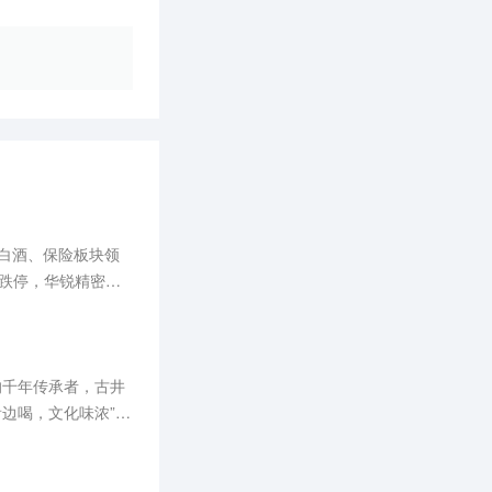
、白酒、保险板块领
跌停，华锐精密跌
的千年传承者，古井
看边喝，文化味浓”。
最古老蒸馏酒酿造方
群（始建1515