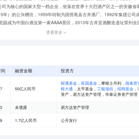
公司为核心的国家大型一档企业，坐落在世界十大烈酒产区之一的安徽省
5年）的公兴槽坊，1959年转制为国营亳县古井酒厂。1992年集团公司成
览园成为中国白酒业第一家AAAA景区，2013年古井贡酒酿造遗址荣列全国
查看更多
时间
融资金额
投资方
财通基金
，
富国基金
，
摩根士丹利
，
国泰君
07
50亿人民币
根大通
，
太平基金
，
工银瑞信
，
招商基金
，
资产
，
易方达资产管理
，
华泰证券资产管理
03
未透露
易方达资产管理
09
1.7亿人民币
公开发行