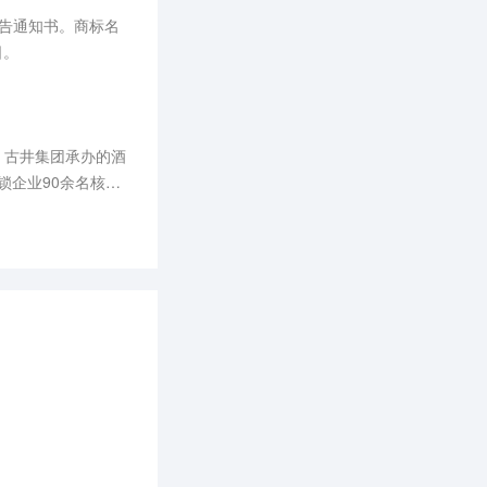
外文化研究中心，持
公告通知书。商标名
日。
、古井集团承办的酒
I营销技能，助力酒
委
业正处于深度调整