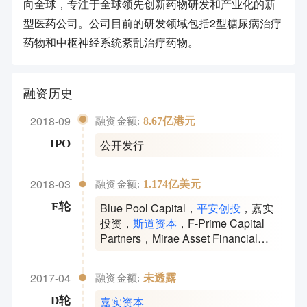
向全球，专注于全球领先创新药物研发和产业化的新
型医药公司。公司目前的研发领域包括2型糖尿病治疗
药物和中枢神经系统紊乱治疗药物。
融资历史
2018-09
8.67亿港元
融资金额:
公开发行
IPO
2018-03
1.174亿美元
融资金额:
Blue Pool Capital
，
平安创投
，
嘉实
E轮
投资
，
斯道资本
，
F-Prime Capital
Partners
，
Mirae Asset Financial
Group
，
航信环球
，
Venrock
，
GIC
Private Limited
，
通和毓承
，
Arch
2017-04
未透露
融资金额:
Venture Partners
，
联合创始人与管理
层
，
药明康德
，
汇桥资本
，
K11
嘉实资本
D轮