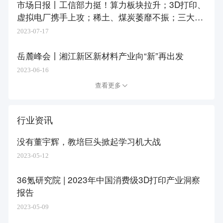
市场日报丨工信部力挺！算力板块拉升；3D打印、
虚拟电厂携手上攻；稀土、煤炭萎靡不振；三大指
数低开低走
2023-07-17
岳麓峰会丨湘江新区新材料产业向“新”再出发
2023-06-16
查看更多
行业资讯
没有董宇辉，教培巨头掀起学习机大战
2023-05-12
36氪研究院 | 2023年中国消费级3D打印产业洞察
报告
2023-05-09