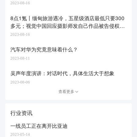
2023-08-16
8点1氪丨​缅甸旅游遇冷，五星级酒店最低只要300
多元；视觉中国回应摄影师发自己作品被告侵权；
腾讯表示微信视频美颜效果双方一致
2023-08-16
汽车对华为究竟意味着什么？
2023-08-11
吴声年度演讲：对话时代，具体生活大于想象
2023-08-06
查看更多
行业资讯
一线员工正在离开比亚迪
2023-05-14