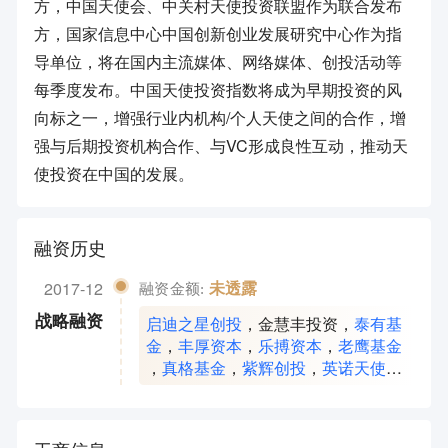
方，中国天使会、中关村天使投资联盟作为联合发布
方，国家信息中心中国创新创业发展研究中心作为指
导单位，将在国内主流媒体、网络媒体、创投活动等
每季度发布。中国天使投资指数将成为早期投资的风
向标之一，增强行业内机构/个人天使之间的合作，增
强与后期投资机构合作、与VC形成良性互动，推动天
使投资在中国的发展。
融资历史
2017-12
未透露
融资金额:
启迪之星创投
，
金慧丰投资
，
泰有基
战略融资
金
，
丰厚资本
，
乐搏资本
，
老鹰基金
，
真格基金
，
紫辉创投
，
英诺天使基
金
，
合力投资
，
君紫资本
，
青松基金
，
PreAngel
，
洪泰基金