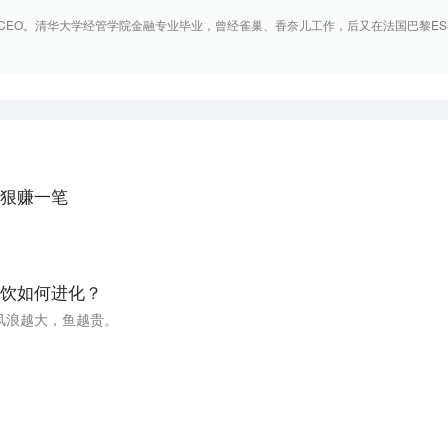
;CEO。清华大学经管学院金融专业毕业，曾经雀巢、香奈儿工作，后又在法国巴黎ES
狠赚一笔
饮如何进化？
风浪越大，鱼越贵。