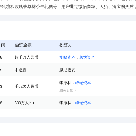
牛轧糖和玫瑰香草抹茶牛轧糖等，用户通过微信商城、天猫、淘宝购买后
时间
融资金额
投资方
08
数千万人民币
华映资本
，
顺为资本
05
未透露
励成投资
李康林
，
峰瑞资本
03
千万级人民币
相关文章
08
300万人民币
李康林
，
峰瑞资本