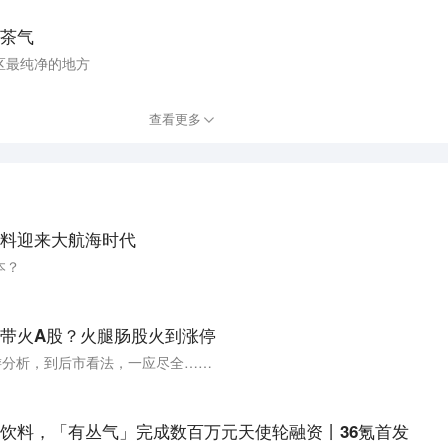
茶气
区最纯净的地方
查看更多
料迎来大航海时代
本？
带火A股？火腿肠股火到涨停
游分析，到后市看法，一应尽全……
饮料，「有丛气」完成数百万元天使轮融资丨36氪首发