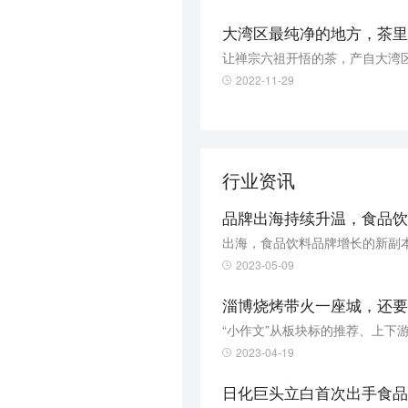
大湾区最纯净的地方，茶里
让禅宗六祖开悟的茶，产自大湾
2022-11-29
行业资讯
品牌出海持续升温，食品饮
出海，食品饮料品牌增长的新副
2023-05-09
淄博烧烤带火一座城，还要
“小作文”从板块标的推荐、上下
2023-04-19
日化巨头立白首次出手食品