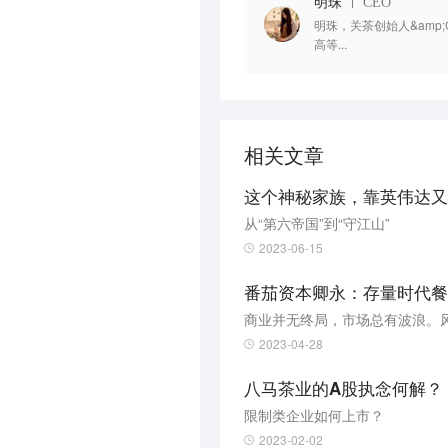
明珠
CEO
明珠，关茶创始人&amp
高等...
相关文章
这个神秘家族，靠英伟达又
从“第六帝国”到“守江山”
2023-06-15
番茄资本卿永：存量时代餐
商业并无终局，市场总有波浪。
2023-04-28
八马茶业的A股执念何解？
限制类企业如何上市？
2023-02-02