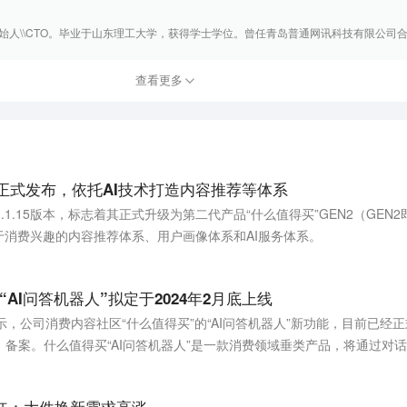
人\\CTO。毕业于山东理工大学，获得学士学位。曾任青岛普通网讯科技有限公司合伙
查看更多
2正式发布，依托AI技术打造内容推荐等体系
.1.15版本，标志着其正式升级为第二代产品“什么值得买”GEN2（GEN2即Ge
于消费兴趣的内容推荐体系、用户画像体系和AI服务体系。
AI问答机器人”拟定于2024年2月底上线
示，公司消费内容社区“什么值得买”的“AI问答机器人”新功能，目前已经
备案。什么值得买“AI问答机器人”是一款消费领域垂类产品，将通过对
辅助决策服务，根据用户需求指令，帮助用户快速甄选全网优质好物链接