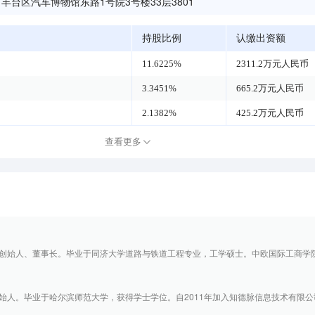
丰台区汽车博物馆东路1号院3号楼33层3801
持股比例
认缴出资额
11.6225%
2311.2万元人民币
3.3451%
665.2万元人民币
2.1382%
425.2万元人民币
查看更多
创始人、董事长。毕业于同济大学道路与铁道工程专业，工学硕士。中欧国际工商学院E
人。毕业于哈尔滨师范大学，获得学士学位。自2011年加入知德脉信息技术有限公司（