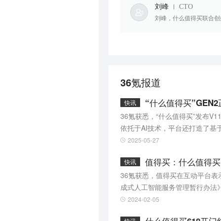
刘峰
CTO
刘峰，什么值得买联合创始
36氪报道
“什么值得买”GEN
快讯
36氪获悉，“什么值得买”发布V11
依托于AI技术，平台还打造了基
2025-05-27
值得买：什么值得买“
快讯
36氪获悉，值得买在互动平台表
成式人工智能服务管理暂行办法》
互，旨在为用户提供智能的消费
2024-02-05
于2024年2月底上线。