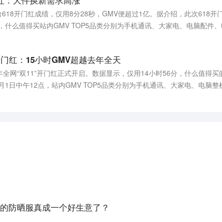
门红：大件换新需求高涨
台618开门红成绩，仅用8分28秒，GMV便超过1亿。据介绍，此次618
点，什么值得买站内GMV TOP5品类分别为手机通讯、大家电、电脑配件
美妆、摄影摄像、珠宝首饰等品类均增长快速，并呈现出从入门款向高阶
开门红：15小时GMV超越去年全天
今年全网“双11”开门红正式开启。数据显示，仅用14小时56分，什么值得
月1日中午12点，站内GMV TOP5品类分别为手机通讯、大家电、电脑
iPhone14系列手机包揽了手机通讯品类GMV TOP5；大家电品类方面
机、空调、冰箱分品类的GMV冠军。
的防晒服真成一个好生意了？