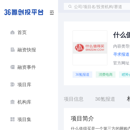
公司/项目名/投资机构/赛道
首页
什么
内容类导
融资快报
寻求报道
官方网址：h
融资事件
36氪报道
消费电商
瞪羚
项目库
项目信息
36氪报道
机构库
项目简介
项目集
什么值得买是一个第三方的网购