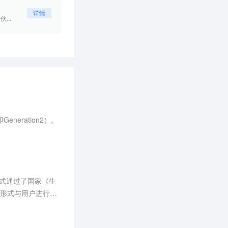
详情
...
neration2）。
正式通过了国家《生
话形式与用户进行交
。目前，该产品拟定