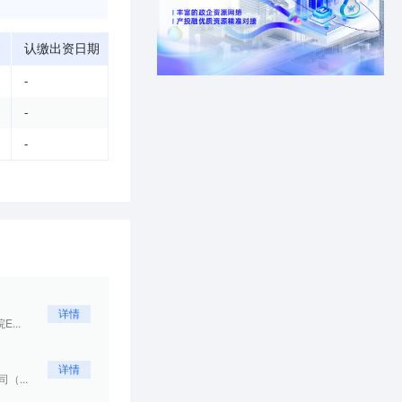
认缴出资日期
-
-
-
详情
...
详情
...