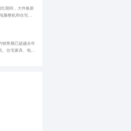
开门红期间，大件换新
、电脑整机和住宅家
产品升级的趋势。
买的销售额已超越去年
整机、住宅家具、电脑
，TCL、小天鹅、