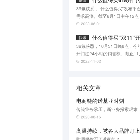
什么值得买618开
快讯
36氪获悉，“什么值得买”发布平
需求高涨。截至6月1日中午12
具。除此之外，户外运动、护肤
2023-06-01
什么值得买“双11”
快讯
36氪获悉，10月31日晚8点，
开门红24小时的销售额。截止11
配件；在具体商品层面，不同型号的
2022-11-02
格力、海尔分别占据电视、洗衣
相关文章
电商链的诺基亚时刻
传统业务承压，新业务探索艰难
2023-08-16
高温持续，被各大品牌盯上
防晒服你买了谁家的？