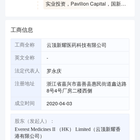
实业投资
，
Pavilion Capital
，
国新国
同
，
康桥资本
，
Janus Henderson
Investors
，
嘉善国投
，
HBM
Healthcare Investments
，
RA Capital
工商信息
Management
，
Cormorant
云顶新耀医药科技有限公司
工商全称
-
英文全称
罗永庆
法定代表人
浙江省嘉兴市嘉善县惠民街道鑫达路
注册地址
8号4号厂房二楼西侧
2020-04-03
成立时间
股东（发起人）：
Everest Medicines II （HK） Limited（云顶新耀香
港有限公司）