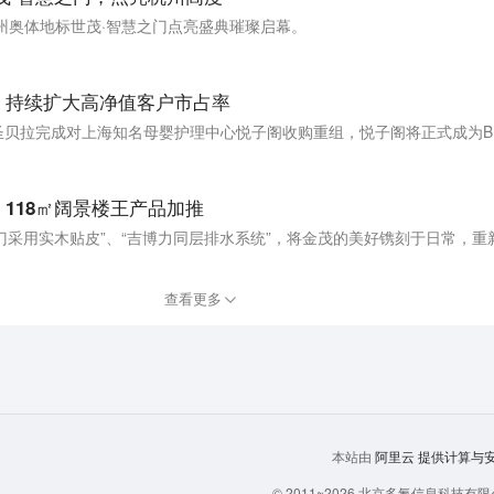
的杭州奥体地标世茂·智慧之门点亮盛典璀璨启幕。
 持续扩大高净值客户市占率
118㎡阔景楼王产品加推
内门采用实木贴皮”、“吉博力同层排水系统”，将金茂的美好镌刻于日常，
查看更多
阿里云
提供计算与安全
本站由
© 2011~2026 北京多氪信息科技有限