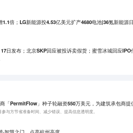
.1倍；LG新能源投4.53亿美元扩产4680电池|36氪新能源日
或于9月17日发布；北京SKP回应被投诉卖假货；蜜雪冰城回应IPO
。
目参与方节省准备时间、减少错误、提高信息透明度。
茂·智慧之门，点亮杭州高度