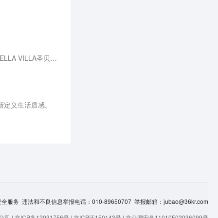
2023年5月，高奢母婴护理品牌圣贝拉完成对上海知名母婴护理中心悦子阁收购重组，悦子阁将正式成为BELLA VILLA圣贝拉旅居独栋系列一员。
重新定义生活质感。
服务 违法和不良信息举报电话：010-89650707 举报邮箱：jubao@36kr.com
公司 |
京ICP备12031756号
|
京ICP证150143号
|
京公网安备11010502036099号