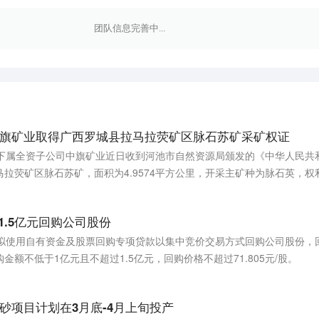
团队信息完善中...
旗矿业取得广西罗城县拉马拉荧矿区脉石苏矿采矿权证
司下属全资子公司中旗矿业近日收到河池市自然资源局颁发的《中华人民共
拉荧矿区脉石苏矿，面积为4.9574平方公里，开采主矿种为脉石英，权利
1.5亿元回购公司股份
司拟使用自有资金及股票回购专项贷款以集中竞价交易方式回购公司股份，
额不低于1亿元且不超过1.5亿元，回购价格不超过71.805元/股。
砂项目计划在3月底-4月上旬投产