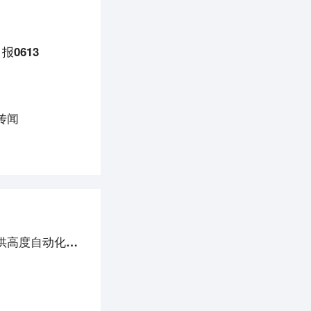
报0613
传闻
海外new things | 软件开发商「PermitFlow」种子轮融资550万美元，为建筑承包商提供高度自动化的建设项目管理系统