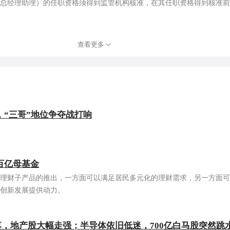
总经理助理）的任职资格须得到监管机构核准，在其任职资格得到核准前
查看更多
“三哥”地位争夺战打响
百亿母基金
理财子产品的推出，一方面可以满足居民多元化的理财需求，另一方面可
创新发展提供动力。
回落，地产股大幅走强；半导体依旧低迷，700亿白马股突然跳