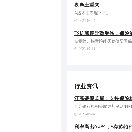
盘卷土重来
A股依旧表现平平。
2023-08-04
飞机颠簸导致受伤，保险
航意险、旅意险能否赔偿要看保
2023-07-11
行业资讯
江苏银保监局：支持保险
引导银行机构采取更加灵活的利
2023-05-14
利率高出0.4%，“存款特