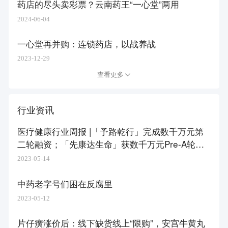
药店的尽头卖彩票？云南药王“一心堂”两用
2024-06-04
一心堂再并购：连锁药店，以战养战
2023-12-29
查看更多
行业资讯
医疗健康行业周报 |「予路乾行」完成数千万元第
二轮融资；「先康达生命」获数千万元Pre-A轮融
资
2023-05-14
中药老字号们困在反腐里
2023-05-12
片仔癀涨价后：线下缺货线上“限购”，安宫牛黄丸