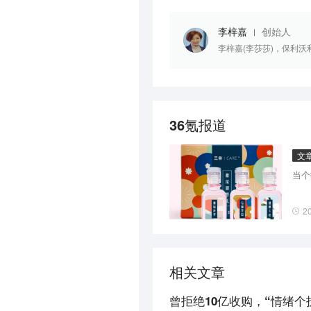
李梓嘉
创始人
李梓嘉(李莎莎)，保利沃
36氪报道
文
当个
2
相关文章
曾拒绝10亿收购，“情绪个护