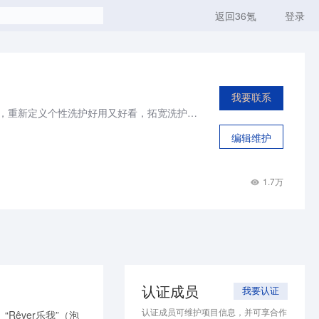
返回36氪
登录
我要联系
POLYVOLY是一个新兴时尚个护品牌，以新型手工固体洗护产品切入个人护理市场，重新定义个性洗护好用又好看，拓宽洗护类产品新疆界。POLYVOLY旗下拥有triptych of lune三谷和Rever两大颜值洗护/身体护理品牌。
编辑维护
1.7万
认证成员
我要认证
认证成员可维护项目信息，并可享合作
Rêver乐我”（泡