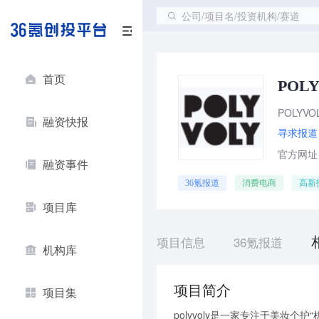
公司/项目名/投资机构/赛道
首页
POL
融资快报
寻求报道
官方网址：w
融资事件
36氪报道
消费电商
高新
项目库
项目信息
36氪报道
机构库
项目简介
项目集
polyvoly是⼀家专注于美妆个