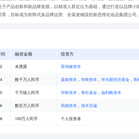
注于产品创新和新品牌发掘，以精准⼈群定位为基础，通过打造以品牌⼩
培育，⽬标成为矩阵式多品牌运营、全渠道铺设的新思维化妆品集团公司
时间
融资金额
投资方
12
未透露
星纳赫资本
04
数千万人民币
嘉御资本
，
华映资本
，
华兴新经济基金
，
青
10
千万级人民币
华映资本
，
青松基金
，
伽利略资本
06
数百万人民币
风物资本
，
海丰至诚
08
100万人民币
个人投资者