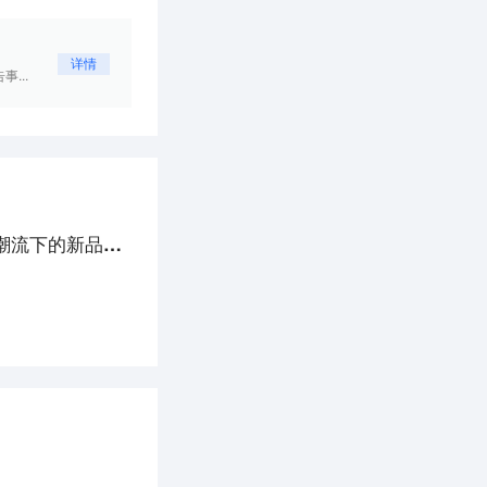
详情
...
「POLYVOLY」完成数千万元B轮融资，精细化个人护理潮流下的新品牌机会