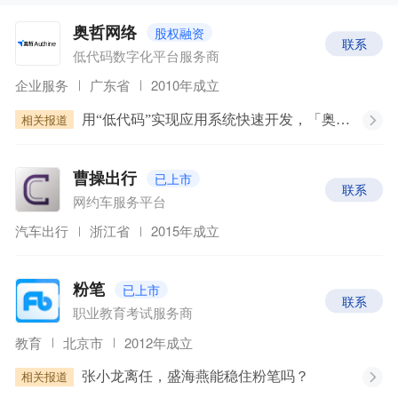
服务、生态赋能、孵化支持、商业潜力等方面表现卓越
的代表性企业与平台。本项目集为名册中【AI】领域部
股权融资
奥哲网络
联系
分企业，排名不分先后。
原文链接：
WISE2025 年
低代码数字化平台服务商
度企业发布丨在风浪中，造新船
企业服务
广东省
2010年成立
相关报道
用“低代码”实现应用系统快速开发，「奥哲网络」已服务10万+企业，年营收过亿元
已上市
曹操出行
联系
网约车服务平台
汽车出行
浙江省
2015年成立
已上市
粉笔
联系
职业教育考试服务商
教育
北京市
2012年成立
相关报道
张小龙离任，盛海燕能稳住粉笔吗？