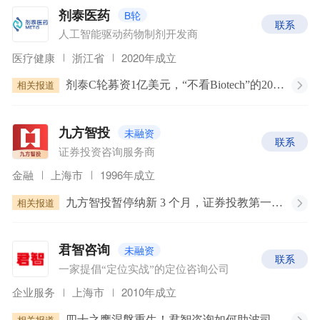
B轮
剂泰医药
联系
人工智能驱动药物制剂开发商
医疗健康
浙江省
2020年成立
相关报道
剂泰C轮募资1亿美元，“不看Biotech”的2024，药物递送企业怎么拿钱｜36氪专访
未融资
九方智投
联系
证券投资咨询服务商
金融
上海市
1996年成立
相关报道
九方智投暂停纳新 3 个月，证券投教第一股遭遇冰火两重天
未融资
君智咨询
联系
一家提倡“定位实战”的定位咨询公司
企业服务
上海市
2010年成立
四十之鹰涅槃重生！君智咨询如何助波司登重赢主流？