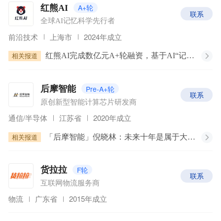
A+轮
红熊AI
联系
全球AI记忆科学先行者
前沿技术
上海市
2024年成立
相关报道
红熊AI完成数亿元A+轮融资，基于AI“记忆科学”从To B服务延伸至To C应用｜36氪首发
Pre-A+轮
后摩智能
联系
原创新型智能计算芯片研发商
通信/半导体
江苏省
2020年成立
相关报道
「后摩智能」倪晓林：未来十年是属于大模型的时代，NPU会重塑所有端边场景｜WISE2024 商业之王大会
F轮
货拉拉
联系
互联网物流服务商
物流
广东省
2015年成立