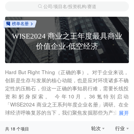
公司/项目名/投资机构/赛道
榜单名册
WISE2024 商业之王年度最具商业
价值企业-低空经济
Hard But Right Thing（正确的事）。对于企业来说，
创新是生存与发展的核心动能，也是应对环境诸多不确
定性的压舱石，但这一正确的事知易行难，需要长线投
资和躬身探索。 今年10月，36氪特别启动
「WISE2024 商业之王系列年度企业名册」调研。在全
球经济呼唤复苏的当下，我们聚焦发掘那些为产业长期
展开
发展、全球经济增长提供创新动能的代表企业，设置
「WISE2024 商业之王年度最具商业价值企业」、
轮次
行业
18
共
个项目