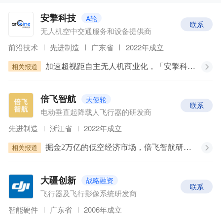
「WISE2024 商业之王年度最具商业潜力企业」两大类
别及九大新经济领域。经过对数百家提报企业的数轮遴
A轮
安擎科技
联系
选，结合专业分析师意见，我们特此正式重磅发布
无人机空中交通服务和设备提供商
「WISE2024 商业之王系列年度企业名册」。本项目集
前沿技术
先进制造
广东省
2022年成立
为名册中【低空经济】领域部分企业，排名不分先
相关报道
加速超视距自主无人机商业化，「安擎科技」获新一轮数千万元融资 | 36氪首发
后。
原文链接：
WISE2024 年度企业发布｜正确的
事 跨步向前
天使轮
倍飞智航
联系
电动垂直起降载人飞行器的研发商
先进制造
浙江省
2022年成立
相关报道
掘金2万亿的低空经济市场，倍飞智航研制300+公里航程的eVTOL航空飞行器
战略融资
大疆创新
联系
飞行器及飞行影像系统研发商
智能硬件
广东省
2006年成立