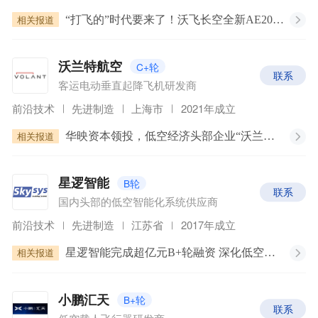
相关报道
“打飞的”时代要来了！沃飞长空全新AE200样机首发亮相
C+轮
沃兰特航空
联系
客运电动垂直起降飞机研发商
前沿技术
先进制造
上海市
2021年成立
相关报道
华映资本领投，低空经济头部企业“沃兰特航空”完成数亿元B轮融资，加速载人试飞与适航进程
B轮
星逻智能
联系
国内头部的低空智能化系统供应商
前沿技术
先进制造
江苏省
2017年成立
相关报道
星逻智能完成超亿元B+轮融资 深化低空经济与新能源机器人战略布局
B+轮
小鹏汇天
联系