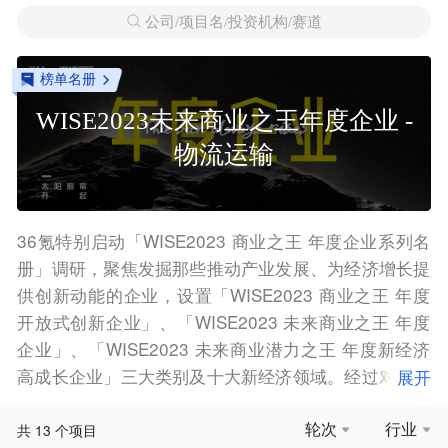
公司/项目名/投资机构/赛道
榜单名册
WISE2023未来商业之王年度企业 -
物流运输
36氪特别启动「WISE2023 商业之王 年度企业系列名
册」调研，聚焦发掘那些推动产业发展、为经济增长提
供创新动能的企业，设置「WISE2023 商业之王 年度
开放式创新企业」、「WISE2023 未来商业之王 年度
企业」、「WISE2023 未来商业潜力之王 年度新经济
高成长企业」三大类别及十大新经济领域。经过对数百
展开
名提报企业的数轮遴选，结合专业分析师意见，我们特
此正式重磅发布「WISE2023 商业之王 年度企业系列
轮次
行业
13
共
个项目