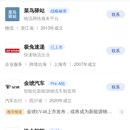
名册」。本项目集为名册中【物流运输】领域部分企
业。
原文链接：
WISE2023年度企业重磅发布丨太阳
战略融资
菜鸟驿站
联系
照常升起
物流网络服务平台
物流
浙江省
2013年成立
已上市
极兔速递
联系
快递物流企业
企业服务
跨境出海
上海市
2007年成立
Pre-A轮
金琥汽车
联系
智能化新能源物流车制造商
汽车出行
四川省
2020年成立
相关报道
金琥EV48上市发布，或将成为新能源物流车行业“颠覆者”