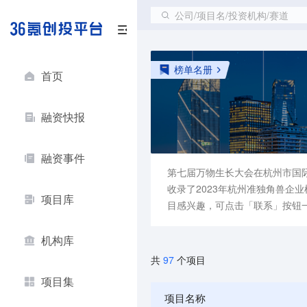
公司/项目名/投资机构/赛道
榜单名册
首页
融资快报
融资事件
第七届万物生长大会在杭州市国
收录了2023年杭州准独角兽
项目库
目感兴趣，可点击「联系」按钮
机构库
97
共
个项目
项目集
项目名称