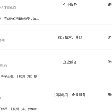
企业服务
B
决方案提供商
36氪广东首发｜「亿格云」完成数亿元B轮融资，加码“人+AI”统一安全治理
前沿技术、其他
B
服务商
企业服务
B
供应商
企业服务准独角兽企业「峰宇合创」丨杭州（准）独角兽报告
消费电商、企业服务
B
商
企业服务准独角兽企业「付呗」丨杭州（准）独角兽报告