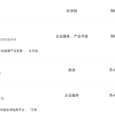
区块链
B
企业服务、产业升级
B
据智能服务商
36氪首发丨以数据驱动生命健康产业发展，「火石创造」完成近亿元A轮融资
旅游
B+
商
企业服务
B+
务商
36氪首发 | 一站式云服务对接全球电商平台，「万里牛」获近亿元B轮融资