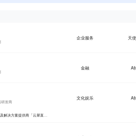
目
企业服务
天
商
金融
A
商
文化娱乐
A
品研发商
36氪首发 | 商家自播SaaS及解决方案提供商「云犀直播」获得数千万元A轮融资，已服务全球十几万家客户