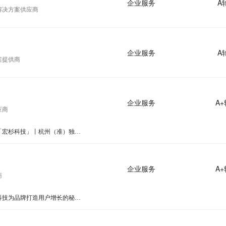
企业服务
A
解决方案供应商
企业服务
A
案提供商
企业服务
A+
应商
企业服务准独角兽企业「宏杉科技」丨杭州（准）独角兽报告
企业服务
A+
商
私域游戏化营销，摩西科技为品牌打造用户增长的秘密武器