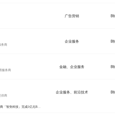
广告营销
B
企业服务
B
服务商
金融、企业服务
B
应用服务商
企业服务、前沿技术
B
提供商
36氪独家 | 时序数据库厂商「智臾科技」完成1亿元B轮融资，聚焦企业实时商业决策