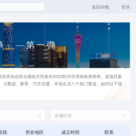
返回36氪
登录
榜单」—第一弹
投资协会联合微链共同发布2023杭州市准独角兽榜单。该项目集
育、大数据、教育、汽车交通、本地生活八个热门赛道。如对以下项
所属行业
阶段
所在地区
成立时间
联系