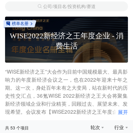
公司/项目名/投资机构/赛道
榜单名册
WISE2022新经济之王年度企业 - 消
费生活
“WISE新经济之王”大会作为目前中国规模最大、最具影
响力的年度新经济会议之一，也在2022年迎来十年之
期。这一次，身处百年未有之大变局，站在新时代的历
史性交汇点，36氪WISE 2022新经济之王大会将聚集
新经济领域企业和行业精英，回顾过去、展望未来、发
现希望。会议发布【WISE2022新经济之王年度企业名
展开
册】，本项目集为名册中【消费生活】领域部分企业
轮次
行业
53
共
个项目