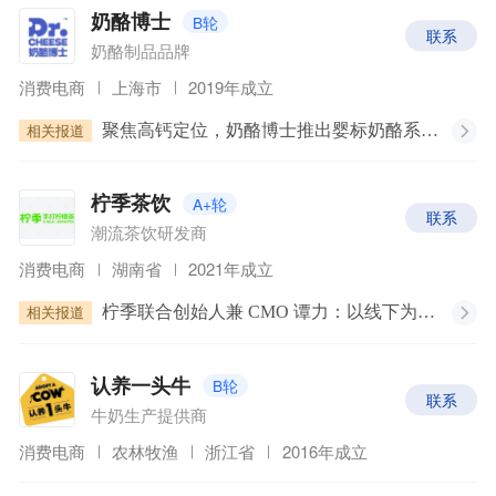
B轮
奶酪博士
联系
奶酪制品品牌
消费电商
上海市
2019年成立
相关报道
聚焦高钙定位，奶酪博士推出婴标奶酪系列，多款新品亮相孕婴童展
A+轮
柠季茶饮
联系
潮流茶饮研发商
消费电商
湖南省
2021年成立
相关报道
柠季联合创始人兼 CMO 谭力：以线下为根基的茶饮品牌如何在疫情中快速前进？丨WISE2022 新经济之王大会
B轮
认养一头牛
联系
牛奶生产提供商
消费电商
农林牧渔
浙江省
2016年成立