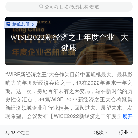
公司/项目名/投资机构/赛道
榜单名册
WISE2022新经济之王年度企业 - 大
健康
“WISE新经济之王”大会作为目前中国规模最大、最具影
响力的年度新经济会议之一，也在2022年迎来十年之
期。这一次，身处百年未有之大变局，站在新时代的历
史性交汇点，36氪WISE 2022新经济之王大会将聚集
新经济领域企业和行业精英，回顾过去、展望未来、发
现希望。会议发布【WISE2022新经济之王年度企业】
展开
名册，本项目集为【大健康】领域部分名册企业
原文
链接：
「WISE2022 新经济之王 年度企业」重磅发布
轮次
行业
33
共
个项目