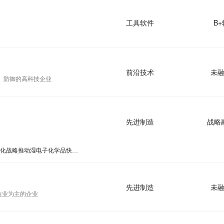
工具软件
B+
前沿技术
未
 防御的高科技企业
先进制造
战略
兴福电子IPO：芯片国产化战略推动湿电子化学品快速增长
先进制造
未
造业为主的企业