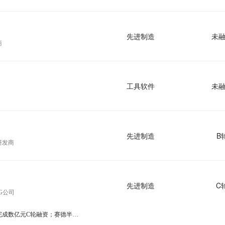
先进制造
未
商
工具软件
未
先进制造
B
研发商
先进制造
C
G公司
广立微上市；宇谷科技完成数亿元C轮融资；赛德半导体完成近亿元B轮融资丨浙氪一周