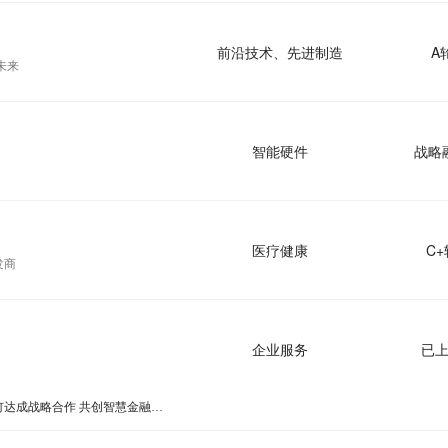
前沿技术、先进制造
A
未来
智能硬件
战略
医疗健康
C+
发商
企业服务
已
创新奇智、亨利加、钉钉达成战略合作 共创智慧金融新范式