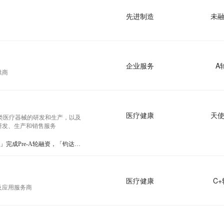
先进制造
未
企业服务
A
供商
医疗健康
天
类医疗器械的研发和生产，以及
研发、生产和销售服务
海南投融资 | 「苏生生物」完成Pre-A轮融资，「钧达股份」定向增发27.8亿元
医疗健康
C+
及应用服务商