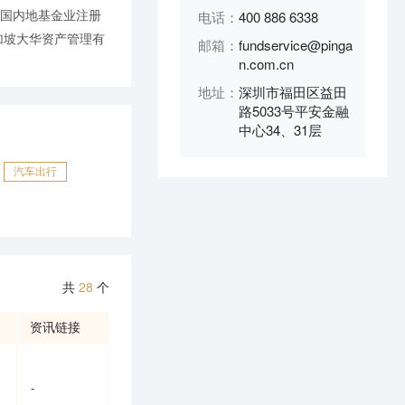
中国内地基金业注册
电话：
400 886 6338
加坡大华资产管理有
邮箱：
fundservice@pinga
n.com.cn
地址：
深圳市福田区益田
路5033号平安金融
中心34、31层
汽车出行
共
28
个
资讯链接
-