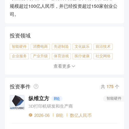
规模超过100亿人民币，并已经投资超过150家创业公
司。
投资领域
智能硬件
消费电商
先进制造
文化娱乐
前沿技术
企业服务
产业升级
体育游戏
医疗健康
社交网络
本地生活
工具软件
传统制造
汽车出行
旅游
查看更多
金融
教育
房产地产
投资事件
共
175
个
纵维立方
B轮
智能硬件
3D打印机研发和生产商
2026-06
B轮
数亿人民币