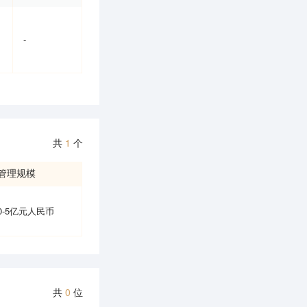
-
共
1
个
管理规模
0-5亿元人民币
共
0
位