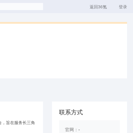
返回36氪
登录
联系方式
台，旨在服务长三角
官网：
-