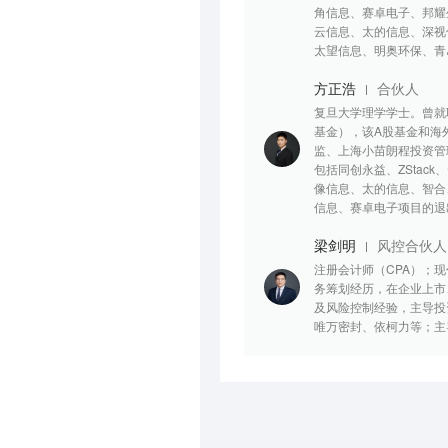
角信息、赛卓电子、邦耀
云信息、太的信息、深视
太望信息、明奥环保、青
方正浩
合伙人
复旦大学理学学士。曾就
基金），该A股基金和海
监、上海小苗朗程投资管
包括同创永益、ZSta
像信息、太的信息、智合
信息、赛卓电子项目的退
梁剑明
风控合伙人
注册会计师（CPA）；
务筹划经历，在企业上市
及风险控制经验，主导投
唯万密封、依柯力等；主