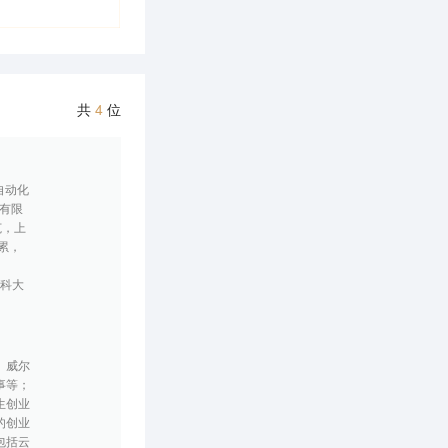
共
4
位
自动化
金有限
范，上
累，
、科大
、威尔
事等；
生创业
的创业
包括云