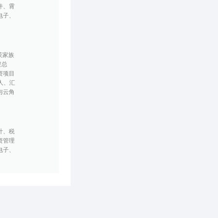
件、霄
电子、
茨家族
资总
资项目
人、汇
与云角
计、税
资管理
电子、