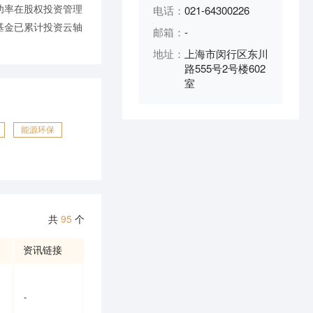
功率在股权投资管理
电话：
021-64300226
基金已累计投资云轴
邮箱：
-
地址：
上海市闵行区东川
路555号2号楼602
室
能源环保
共
95
个
资讯链接
-