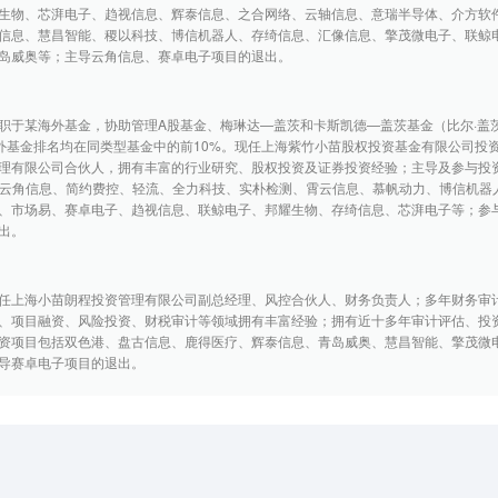
生物、芯湃电子、趋视信息、辉泰信息、之合网络、云轴信息、意瑞半导体、介方软
信息、慧昌智能、稷以科技、博信机器人、存绮信息、汇像信息、擎茂微电子、联鲸
岛威奥等；主导云角信息、赛卓电子项目的退出。
职于某海外基金，协助管理A股基金、梅琳达—盖茨和卡斯凯德—盖茨基金（比尔·盖
外基金排名均在同类型基金中的前10%。现任上海紫竹小苗股权投资基金有限公司投
理有限公司合伙人，拥有丰富的行业研究、股权投资及证券投资经验；主导及参与投
ck、云角信息、简约费控、轻流、全力科技、实朴检测、霄云信息、慕帆动力、博信机器
、市场易、赛卓电子、趋视信息、联鲸电子、邦耀生物、存绮信息、芯湃电子等；参
出。
现任上海小苗朗程投资管理有限公司副总经理、风控合伙人、财务负责人；多年财务审
、项目融资、风险投资、财税审计等领域拥有丰富经验；拥有近十多年审计评估、投
资项目包括双色港、盘古信息、鹿得医疗、辉泰信息、青岛威奥、慧昌智能、擎茂微
导赛卓电子项目的退出。