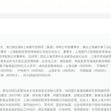
事长、执行副总裁&上海紫竹高新区（集团）有限公司副董事长，兼任上海威尔泰工业
8) 董事长；上海朗程投资管理有限公司创立合伙人、董事长，上海紫竹小苗股权投资基
管理有限公司董事长、总经理；曾任上海市青年企业家协会执行会长，上海市劳动模
年资本运作与大型企业管理经验，在企业上市、项目融资、风险投资等领域有着深厚积
客户融资超过60亿元人民币；成功投资案例包括：上海佳豪（300008）、宇顺电子
（300008）、中恒电气（002364）、山东矿机（002526）、华西能源（002630）
展（603612）、科大国创(300520)等。
；曾先后担任多家知名企业及创业企业核心高管，包括紫江集团战略研究部高级经理
寰创通信（833768）监事、赛卓电子董事、邦耀生物董事、趋视信息董事、辉泰信息董
资基金有限公司、上海小苗朗程投资管理有限公司副总经理、合伙人；兼任上海大学
海交大创业学院、紫竹创业中心、零号湾、莲谷科技园、山谷优帮等多个组织与机构
咨询及实体的复合工作经历，擅长风险投资、行业研究、管理咨询等。主导投资项目